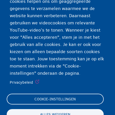
cookies helpen ons om geaggregeerde
gegevens te verzamelen waarmee we de
Lessen maatschappelijke
website kunnen verbeteren. Daarnaast
oriëntatie
gebruiken we videocookies om relevante
YouTube-video’s te tonen. Wanneer je kiest
voor "Alles accepteren", stem je in met het
gebruik van alle cookies. Je kan er ook voor
kiezen om alleen bepaalde soorten cookies
toe te staan. Jouw toestemming kan je op elk
moment intrekken via de "Cookie-
instellingen" onderaan de pagina.
Privacybeleid
COOKIE-INSTELLINGEN
Footer
Cookie-instellingen
(menu)
Cookieverklaring
ALLES WEIGEREN