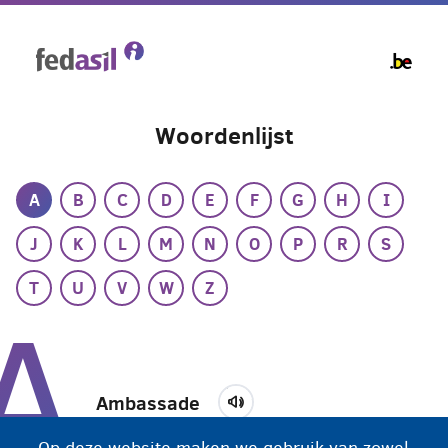
Overslaan
en
naar
de
inhoud
Woordenlijst
gaan
A
B
C
D
E
F
G
H
I
J
K
L
M
N
O
P
R
S
T
U
V
W
Z
A
Ambassade