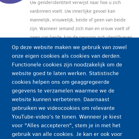
Uw genderidentiteit verwijst naar hoe u zich
vanbinnen voelt. Uw innerlijke gevoel kan
mannelijk, vrouwelijk, beide of geen van beide
zijn. Wanneer iemand zich man en vrouw voelt of
geen van beide, kan de persoon zich identificeren
non-binair
als
. Als iemand geboren is met het
Op deze website maken we gebruik van zowel
vrouwelijk of mannelijk geslacht en zich ook vrouw
onze eigen cookies als cookies van derden.
cisgender
of man voelt noemen we dit
.
Functionele cookies zijn noodzakelijk om de
Transgender
personen voelen dat hun
website goed te laten werken. Statistische
aangeboren geslacht niet overeenkomt met hoe ze
cookies helpen ons om geaggregeerde
zich identificeren, gedragen en voelen. Uw
gegevens te verzamelen waarmee we de
genderidentiteit kan ook veranderen doorheen de
website kunnen verbeteren. Daarnaast
tijd, dit noemen we genderfluïde.
gebruiken we videocookies om relevante
YouTube-video’s te tonen. Wanneer je kiest
voor "Alles accepteren", stem je in met het
gebruik van alle cookies. Je kan er ook voor