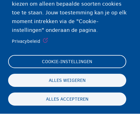
kiezen om alleen bepaalde soorten cookies
toe te staan. Jouw toestemming kan je op elk
moment intrekken via de "Cookie-
instellingen" onderaan de pagina.
Privacybeleid
COOKIE-INSTELLINGEN
Footer
Cookie-instellingen
(menu)
Cookieverklaring
ALLES WEIGEREN
Toegankelijkheidsverklaring
ALLES ACCEPTEREN
Privacy
Persistent
NL
footer
Disclaimer
menu
Contact
Fedasil info, all rights reserved © 2026 - made by
Nascom