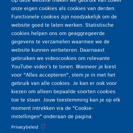
Op deze website maken we gebruik van zowel
Het bedrag van uw loon voordat er belastingen op
onze eigen cookies als cookies van derden.
zijn betaald
Functionele cookies zijn noodzakelijk om de
website goed te laten werken. Statistische
cookies helpen ons om geaggregeerde
gegevens te verzamelen waarmee we de
website kunnen verbeteren. Daarnaast
gebruiken we videocookies om relevante
YouTube-video’s te tonen. Wanneer je kiest
voor "Alles accepteren", stem je in met het
gebruik van alle cookies. Je kan er ook voor
kiezen om alleen bepaalde soorten cookies
toe te staan. Jouw toestemming kan je op elk
moment intrekken via de "Cookie-
instellingen" onderaan de pagina.
Privacybeleid