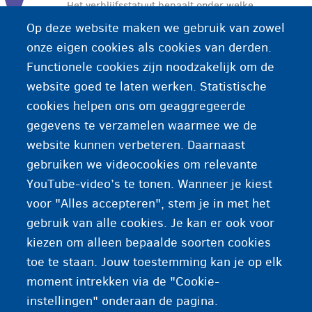
Het verblijfsstatuut bepaalt onder welke
voorwaarden een persoon in België mag
Op deze website maken we gebruik van zowel
verblijven. Het kan tijdelijk of definitief zijn.
onze eigen cookies als cookies van derden.
Functionele cookies zijn noodzakelijk om de
Aan elk verblijfsstatuut zijn rechten en
website goed te laten werken. Statistische
beperkingen verbonden. Het statuut bepaalt
cookies helpen ons om geaggregeerde
onder andere of u hier mag werken; of u mag
gegevens te verzamelen waarmee we de
reizen naar een ander land; of u gezinsleden mag
website kunnen verbeteren. Daarnaast
laten overkomen.
gebruiken we videocookies om relevante
YouTube-video’s te tonen. Wanneer je kiest
voor "Alles accepteren", stem je in met het
gebruik van alle cookies. Je kan er ook voor
kiezen om alleen bepaalde soorten cookies
toe te staan. Jouw toestemming kan je op elk
moment intrekken via de "Cookie-
instellingen" onderaan de pagina.