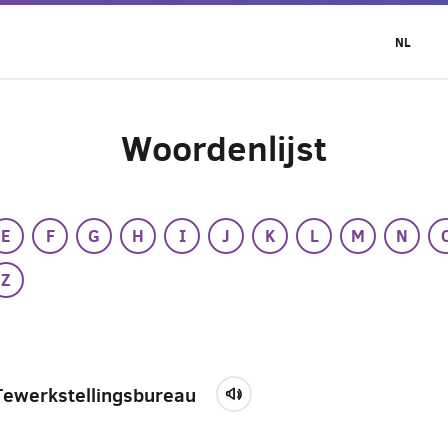
NL
Woordenlijst
E
F
G
H
I
J
K
L
M
N
Z
Tewerkstellingsbureau