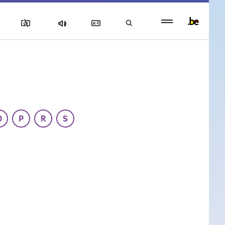
Persistent
footer
menu
O
P
R
S