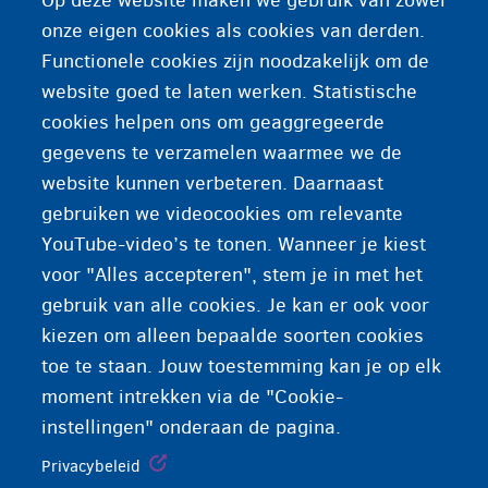
Op deze website maken we gebruik van zowel
Een vertaler die een professionele eed heeft
onze eigen cookies als cookies van derden.
afgelegd voor de rechtbank. Deze vertaler is
Functionele cookies zijn noodzakelijk om de
bevoegd om officiële documenten te vertalen en te
website goed te laten werken. Statistische
voorzien van een persoonlijke stempel,
cookies helpen ons om geaggregeerde
handtekening en een beëdigingsverklaring.
gegevens te verzamelen waarmee we de
website kunnen verbeteren. Daarnaast
gebruiken we videocookies om relevante
YouTube-video’s te tonen. Wanneer je kiest
voor "Alles accepteren", stem je in met het
gebruik van alle cookies. Je kan er ook voor
kiezen om alleen bepaalde soorten cookies
toe te staan. Jouw toestemming kan je op elk
moment intrekken via de "Cookie-
instellingen" onderaan de pagina.
Privacybeleid