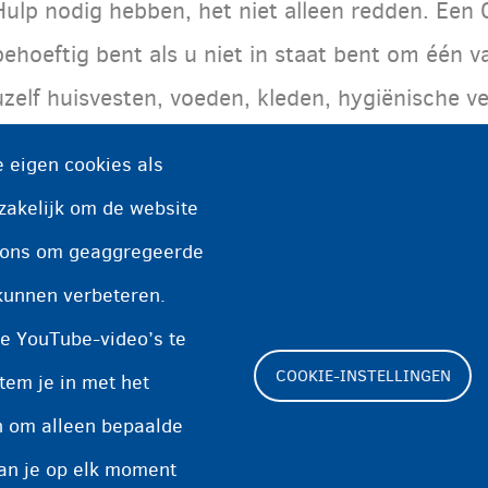
Hulp nodig hebben, het niet alleen redden. Ee
behoeftig bent als u niet in staat bent om één 
uzelf huisvesten, voeden, kleden, hygiënische v
hebt tot gezondheidszorg.
 eigen cookies als
zakelijk om de website
n ons om geaggregeerde
kunnen verbeteren.
e YouTube-video’s te
COOKIE-INSTELLINGEN
tem je in met het
en om alleen bepaalde
Footer
kan je op elk moment
Cookie-instellingen
Cookieverklaring