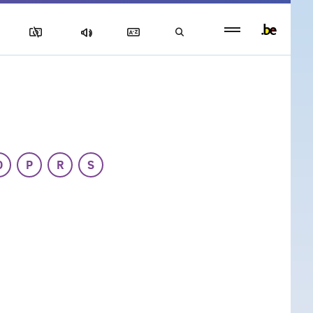
Persistent
footer
menu
O
P
R
S