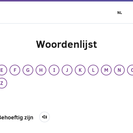
NL
Woordenlijst
E
F
G
H
I
J
K
L
M
N
Z
Behoeftig zijn