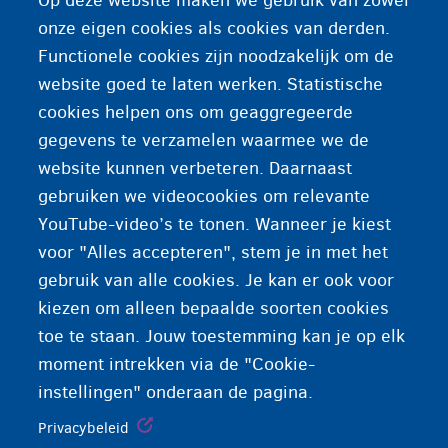
Op deze website maken we gebruik van zowel
Een dokter die niet in het ziekenhuis werkt en die
onze eigen cookies als cookies van derden.
niet gespecialiseerd is in een bepaalde tak van de
Functionele cookies zijn noodzakelijk om de
geneeskunde. Een huisdokter is het eerste
website goed te laten werken. Statistische
aanspreekpunt als u ziek bent of een medisch
cookies helpen ons om geaggregeerde
probleem hebt.
gegevens te verzamelen waarmee we de
website kunnen verbeteren. Daarnaast
gebruiken we videocookies om relevante
YouTube-video’s te tonen. Wanneer je kiest
voor "Alles accepteren", stem je in met het
gebruik van alle cookies. Je kan er ook voor
kiezen om alleen bepaalde soorten cookies
toe te staan. Jouw toestemming kan je op elk
moment intrekken via de "Cookie-
instellingen" onderaan de pagina.
Privacybeleid