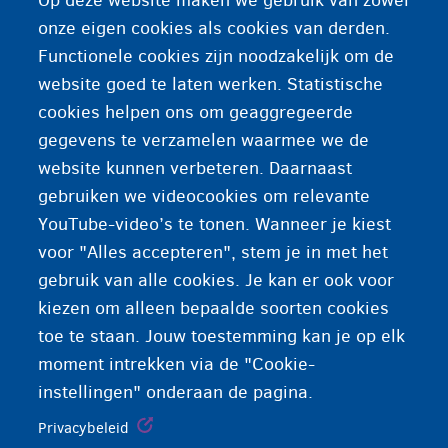
Op deze website maken we gebruik van zowel
Beroepen waarvoor werkgevers het moeilijk
onze eigen cookies als cookies van derden.
hebben om geschikte kandidaten te vinden.
Functionele cookies zijn noodzakelijk om de
website goed te laten werken. Statistische
cookies helpen ons om geaggregeerde
gegevens te verzamelen waarmee we de
website kunnen verbeteren. Daarnaast
gebruiken we videocookies om relevante
YouTube-video’s te tonen. Wanneer je kiest
voor "Alles accepteren", stem je in met het
gebruik van alle cookies. Je kan er ook voor
kiezen om alleen bepaalde soorten cookies
toe te staan. Jouw toestemming kan je op elk
moment intrekken via de "Cookie-
instellingen" onderaan de pagina.
Privacybeleid