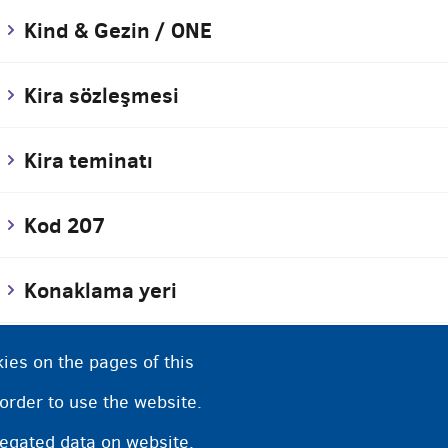
Kind & Gezin / ONE
Kira sözleşmesi
Kira teminatı
Kod 207
Konaklama yeri
Korona virüsü
ies on the pages of this
 order to use the website.
Koruma görevlisi
regated data on website.