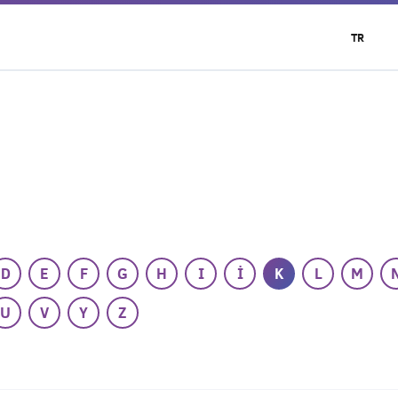
TR
D
E
F
G
H
I
İ
K
L
M
U
V
Y
Z