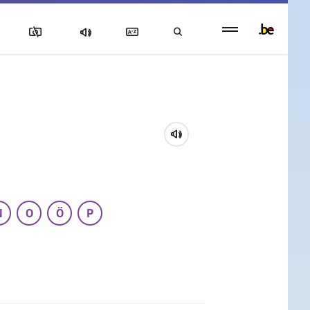
Persistent
footer
menu
N
O
Ö
P