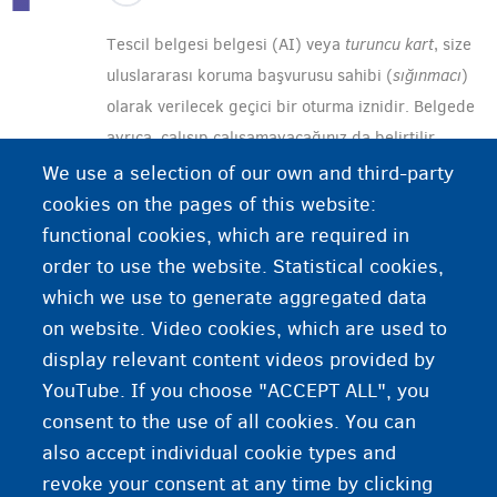
Tescil belgesi belgesi (AI) veya
turuncu kart
, size
uluslararası koruma başvurusu sahibi (
sığınmacı
)
olarak verilecek geçici bir oturma iznidir. Belgede
ayrıca, çalışıp çalışamayacağınız da belirtilir.
We use a selection of our own and third-party
Ek 26 sahibiyseniz,
AI
belgesini belediyeden
cookies on the pages of this website:
alabilirsiniz. Sonradan bir başvuruda
functional cookies, which are required in
bulunduysanız, AI belgesini sadece
order to use the website. Statistical cookies,
CGVS/CGRA’nın talebinizi kabul edilebilir ilan
which we use to generate aggregated data
etmesi halinde alabilirsiniz.
on website. Video cookies, which are used to
display relevant content videos provided by
YouTube. If you choose "ACCEPT ALL", you
consent to the use of all cookies. You can
also accept individual cookie types and
revoke your consent at any time by clicking