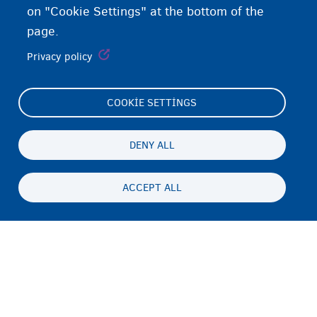
on "Cookie Settings" at the bottom of the
page.
Privacy policy
COOKIE SETTINGS
Footer
Cookie Settings
(menu)
Cookies statement
DENY ALL
Accessibility statement
ACCEPT ALL
Gizlilik ve feragat
Persistent
TR
footer
Disclaimer
menu
İletişim
Fedasil info, all rights reserved © 2026 - made by
Nascom