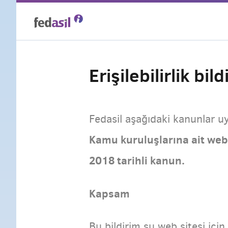
Skip
to
main
Erişilebilirlik bild
content
Fedasil aşağıdaki kanunlar uya
Kamu kuruluşlarına ait web 
2018 tarihli kanun.
Kapsam
Bu bildirim şu web sitesi için