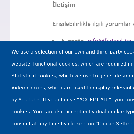
İletişim
Erişilebilirlikle ilgili yorumlar
E-posta
:
info@fedasil.be
We use a selection of our own and third-party cook
Yanıt verilmezse Ombu
website: functional cookies, which are required in
Bildirim Tarihi
Statistical cookies, which we use to generate agg
Video cookies, which are used to display relevant
31 Ekim 2025
Bu bildirim
tar
by YouTube. If you choose "ACCEPT ALL", you conse
cookies. You can also accept individual cookie ty
consent at any time by clicking on "Cookie Setting