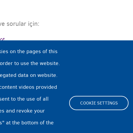
 ve sorular için:
ies on the pages of this
dsman
:
contact@federaleombudsman.be
.
 order to use the website.
regated data on website.
 content videos provided
ihinde hazırlanmıştır ve yıllık olarak gözden geçi
nt to the use of all
COOKIE SETTINGS
pes and revoke your
s" at the bottom of the
Footer
Cookie Settings
Cookies statement
Acce