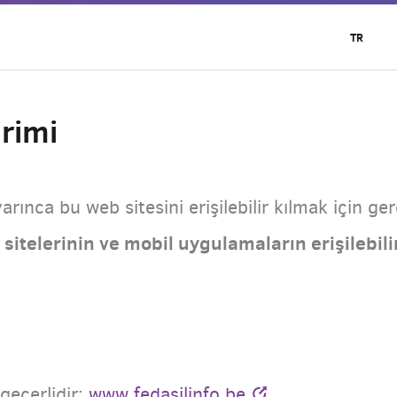
TR
irimi
rınca bu web sitesini erişilebilir kılmak için ger
sitelerinin ve mobil uygulamaların erişilebili
 geçerlidir:
www.fedasilinfo.be