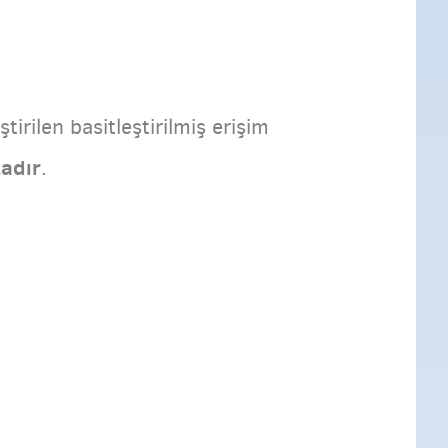
irilen basitleştirilmiş erişim
adır
.