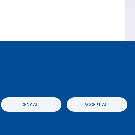
rilecektir.
DENY ALL
ACCEPT ALL
ssibility statement
Gizlilik ve feragat