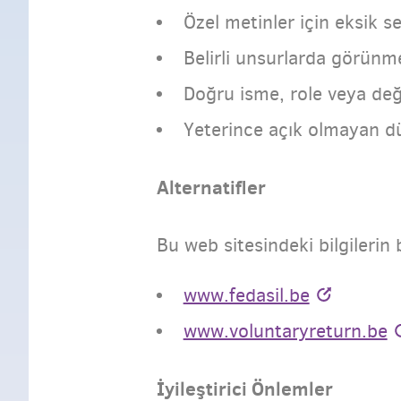
Özel metinler için eksik s
Belirli unsurlarda görünm
Doğru isme, role veya de
Yeterince açık olmayan dü
Alternatifler
Bu web sitesindeki bilgilerin 
www.fedasil.be
www.voluntaryreturn.be
İyileştirici Önlemler