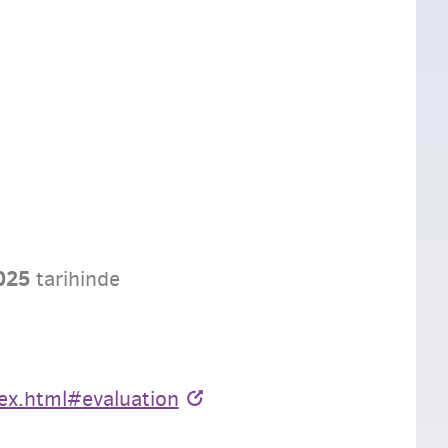
025
tarihinde
dex.html#evaluation