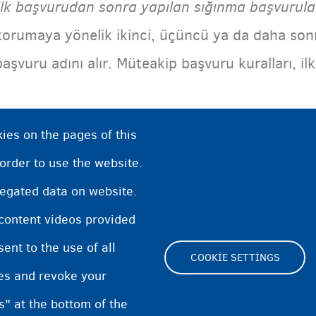
İlk başvurudan sonra yapılan sığınma başvurular
korumaya yönelik ikinci, üçüncü ya da daha so
başvuru adını alır. Müteakip başvuru kuralları, ilk
ies on the pages of this
 order to use the website.
regated data on website.
 content videos provided
nt to the use of all
COOKIE SETTINGS
pes and revoke your
Footer
s" at the bottom of the
Cookie Settings
Cookies statement
Acce