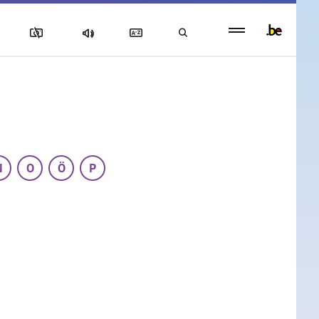
Persistent
footer
menu
N
O
Ö
P