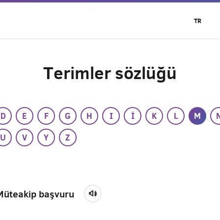
TR
Terimler sözlüğü
D
E
F
G
H
I
İ
K
L
M
U
V
Y
Z
Müteakip başvuru