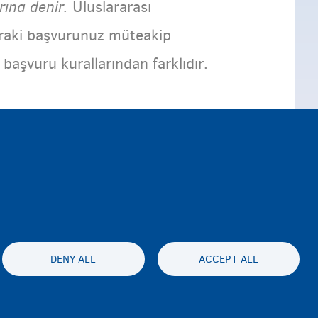
ına denir.
Uluslararası
nraki başvurunuz müteakip
 başvuru kurallarından farklıdır.
DENY ALL
ACCEPT ALL
ssibility statement
Gizlilik ve feragat