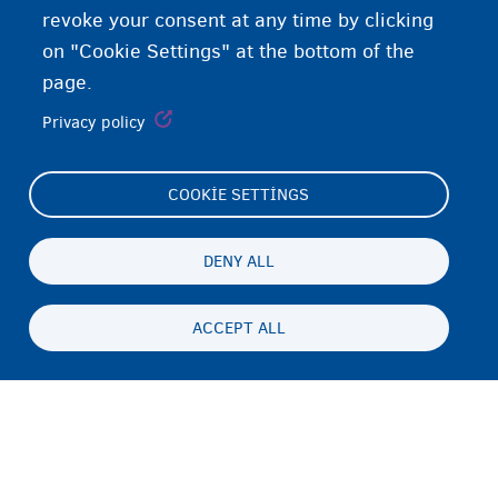
revoke your consent at any time by clicking
on "Cookie Settings" at the bottom of the
page.
Privacy policy
COOKIE SETTINGS
Footer
Cookie Settings
(menu)
Cookies statement
DENY ALL
Accessibility statement
ACCEPT ALL
Gizlilik ve feragat
Persistent
TR
footer
Disclaimer
menu
İletişim
Fedasil info, all rights reserved © 2026 - made by
Nascom