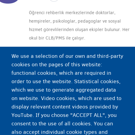
Öğrenci rehberlik merkezlerinde doktorlar,
hemşireler, psikologlar, pedagoglar ve sosyal
hizmet görevlilerinden oluşan ekipler bulunur. Her
okul bir CLB/PMS ile çalışır.
CLB/PMS okulun tıbbi gözetiminden sorumludur;
We use a selection of our own and third-party
ancak bir ebeveyn ya da öğrenci olarak siz de
cookies on the pages of this website:
oraya giderek öğrenim güçlüğü, psikolojik ve
functional cookies, which are required in
sosyal sorunlar gibi konularda ücretsiz yardım
order to use the website. Statistical cookies,
alabilirsiniz. Sorularınızı okul üzerinden ya da
which we use to generate aggregated data
doğrudan CLB/PMS’ye sorabilirsiniz.
on website. Video cookies, which are used to
display relevant content videos provided by
YouTube. If you choose "ACCEPT ALL", you
consent to the use of all cookies. You can
also accept individual cookie types and