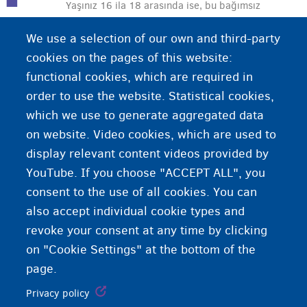
Yaşınız 16 ila 18 arasında ise, bu bağımsız
yaşamanız için bir yol olabilir. Bir kişisel
We use a selection of our own and third-party
gözetmen size evde idare, iş, okul ve para
cookies on the pages of this website:
konularında ve ayrıca duygusal konularda destek
functional cookies, which are required in
olacaktır.
order to use the website. Statistical cookies,
which we use to generate aggregated data
on website. Video cookies, which are used to
display relevant content videos provided by
YouTube. If you choose "ACCEPT ALL", you
consent to the use of all cookies. You can
also accept individual cookie types and
revoke your consent at any time by clicking
on "Cookie Settings" at the bottom of the
page.
Privacy policy