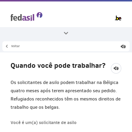
Skip
to
main
content
Voltar
Todos os temas
Trabalho
Quando você pode trabalhar?
Autorização de trabalho
Os solicitantes de asilo podem trabalhar na Bélgica
quatro meses após terem apresentado seu pedido.
Refugiados reconhecidos têm os mesmos direitos de
trabalho que os belgas.
Você é um(a) solicitante de asilo