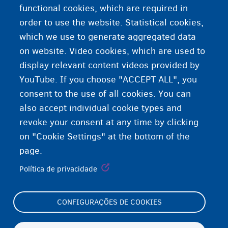
Ganhar dinheiro
functional cookies, which are required in
order to use the website. Statistical cookies,
Trabalhar como voluntário
which we use to generate aggregated data
on website. Video cookies, which are used to
Aprender uma profissão
display relevant content videos provided by
YouTube. If you choose "ACCEPT ALL", you
consent to the use of all cookies. You can
also accept individual cookie types and
revoke your consent at any time by clicking
on "Cookie Settings" at the bottom of the
page.
Política de privacidade
CONFIGURAÇÕES DE COOKIES
Footer
Cookie Settings
(menu)