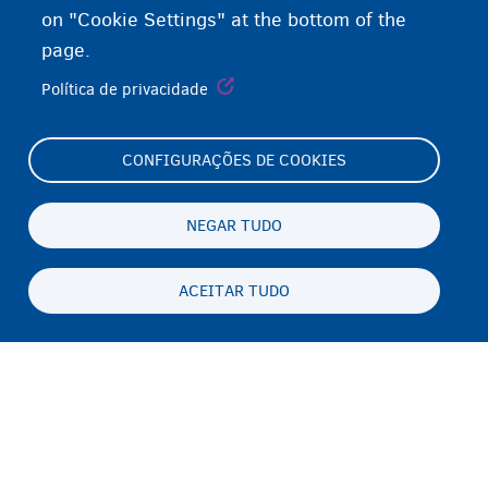
on "Cookie Settings" at the bottom of the
page.
Política de privacidade
CONFIGURAÇÕES DE COOKIES
Footer
Cookie Settings
(menu)
Cookies statement
NEGAR TUDO
Accessibility statement
ACEITAR TUDO
Privacidade e aviso legal
Persistent
PT-BR
footer
Disclaimer
menu
Contato
Fedasil info, all rights reserved © 2026 - made by
Nascom