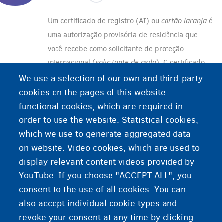
Um certificado de registro (AI) ou
cartão laranja
é
uma autorização provisória de residência que
você recebe como solicitante de proteção
internacional (
solicitante de asilo
). O certificado
também indica se você pode ou não trabalhar.
We use a selection of our own and third-party
cookies on the pages of this website:
Você pode obter um
AI
do município se tiver um
functional cookies, which are required in
Anexo 26. Se tiver feito um pedido posterior, você
order to use the website. Statistical cookies,
só receberá um AI se o CGVS/CGRA considerar
which we use to generate aggregated data
seu pedido admissível.
on website. Video cookies, which are used to
display relevant content videos provided by
YouTube. If you choose "ACCEPT ALL", you
consent to the use of all cookies. You can
also accept individual cookie types and
revoke your consent at any time by clicking