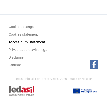
Footer
Cookie Settings
(menu)
Cookies statement
Accessibility statement
Privacidade e aviso legal
Disclaimer
Contato
Fedasil info, all rights reserved © 2026 - made by
Nascom