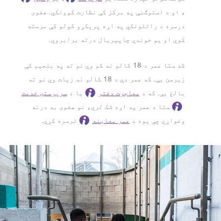
، او د استوګنې په مرکز کې نظارت کوونکي. هغوی
درسره د راتلونکي په اړه پرېکړو کولو کې مرسته
کوي او یو خوندي چاپېریال درته برابروي.
که ستا عمر د 18 کالو نه کم وي نو ته په بلجیم کې
زیرسن یې. که عمر دې د 18 کالو نه زیات وي نو ته
بالغ یې. که د
مهاجرت دفتر
یا د
سرپرستۍ خدمت
ستا د عمر په اړه شک لري، نو هغوی به درنه
وغواړي چې یوه د
عمر معاینه
ترسره کړې.