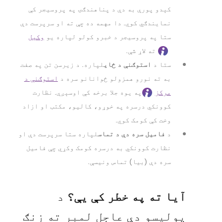
کېدو پورې به دې د پناهندګۍ په پروسیجر کې
نمایندګي کوي. دا مهمه ده چې ته او سرپرست دې
ستا په پروسیجر د خبرو کولو لپاره یو
وکیل
ته لاړ شې.
استوګنې د ځای
ستا د
لپاره. د زیرسن تن په صفت
به ته نورو همزولو ځوانانو سره د
استوګنې د
مرکز
په یوه جلا برخه کې اوسېږې. نظارت
کوونکي درسره په خوړو، کالیو، مکتب او ازاد
وخت کې کومک کوي.
فامیل سره دې د تماس
د
لپاره ستا سرپرست دې او
نظارت کوونکي به درسره کومک وکړي چې فامیل
سره دې (بیا) تماس ونیسې.
آیا ته په خطر کې یې؟
د
پولیسو دې عاجل لمبر ته زنګ