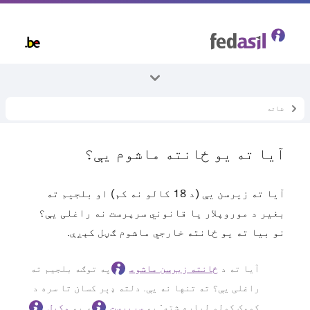
Skip
to
main
content
شاته
ټول موضوعات
ځانته ماشومان
آیا ته یو ځانته ماشوم یې؟
آیا ته یو ځانته ماشوم یې؟
آیا ته زیرسن یې (د 18 کالو نه کم) او بلجیم ته
بغیر د موروپلار یا قانوني سرپرست نه راغلی یې؟
نو بیا ته یو ځانته خارجي ماشوم ګڼل کېږې.
آیا ته د
ځانته زیرسن ماشوم
په توګه بلجیم ته
راغلی یې؟ ته تنها نه یې. دلته ډېر کسان تا سره د
کومک کولو لپاره شته: یو
سرپرست
، یو
وکیل