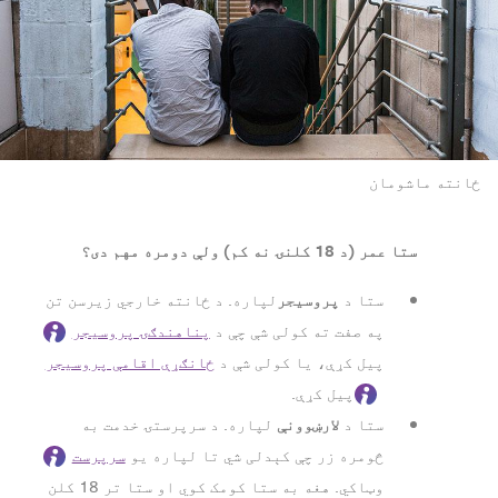
ځانته ماشومان
ستا عمر (د 18 کلنۍ نه کم) ولې دومره مهم دی؟
پروسیجر
ستا د
لپاره. د ځانته خارجي زیرسن تن
په صفت ته کولی شې چې د
پناهندګۍ پروسیجر
پیل کړې، یا کولی شې د
ځانګړې اقامې پروسیجر
پیل کړې.
لارښوونې
ستا د
لپاره. د سرپرستۍ خدمت به
څومره زر چې کېدلی شي تا لپاره یو
سرپرست
وټاکي. هغه به ستا کومک کوي او ستا تر 18 کلن