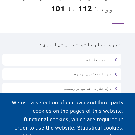
101
112
ووهه:
یا
.
نورو معلوماتو ته اړتیا لرئ؟
د عمر معاینه
د پناهندګۍ پروسیجر
د ځانګړې اقامې پروسیجر
We use a selection of our own and third-party
د استوګنې مرکز
cookies on the pages of this website:
پاملرنه کوونکی فامیل
functional cookies, which are required in
order to use the website. Statistical cookies,
ته د خپل فامیل په لټون یې