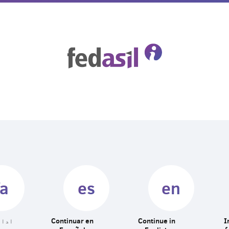
Skip
to
main
content
fa
es
en
I
Continue in
Continuar en
ادام