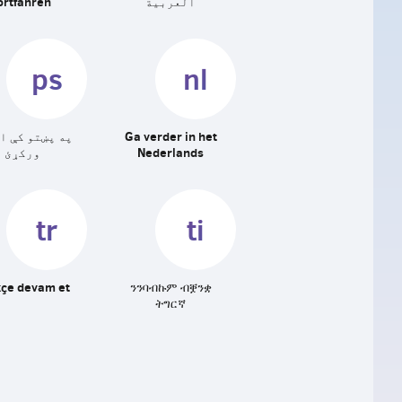
العربية
ortfahren
ps
nl
Ga verder in het
په پښتو کې ا
Nederlands
ورکړئ
tr
ti
çe devam et
ንንባብኩም ብቛንቋ
ትግርኛ