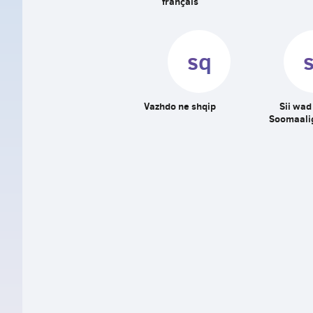
français
sq
Vazhdo ne shqip
Sii wad
Soomaali