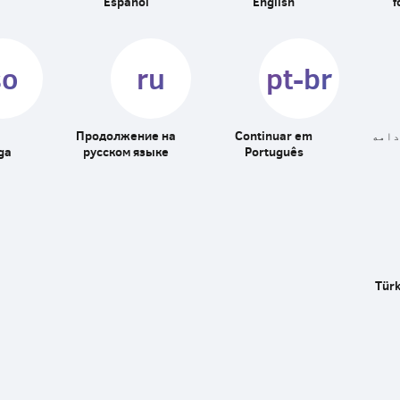
Español
English
f
so
ru
pt-br
دامه
Continuar em
Продолжение на
ga
русском языке
Português
Türk