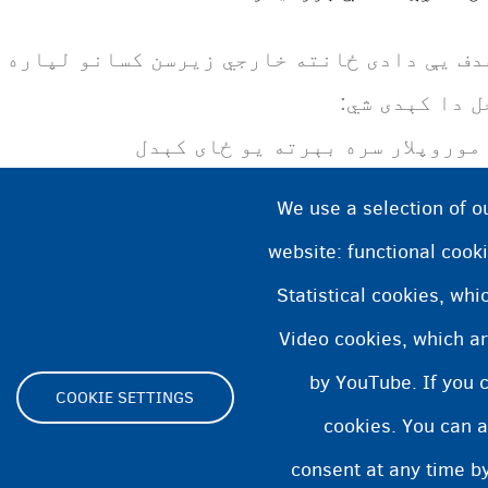
دف یې دادی ځانته خارجي زیرسن کسانو لپاره ی
ل دا کېدی شي:
 موروپلار سره بېرته یو ځای کېدل
 خپل وطن ته یا یو داسې هیواد ته چیرته چې زی
We use a selection of o
ېرته استول کېدل
website: functional cooki
 بلجیم کې د پاتې کېدو اجازه.
Statistical cookies, wh
Video cookies, which ar
by YouTube. If you 
COOKIE SETTINGS
cookies. You can a
Footer
consent at any time by
ity statement
Cookies statement
Cookie Settings