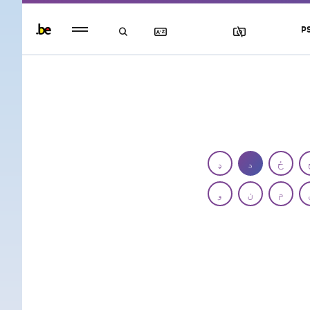
Persistent
P
footer
menu
ځ
د
ډ
م
ن
و