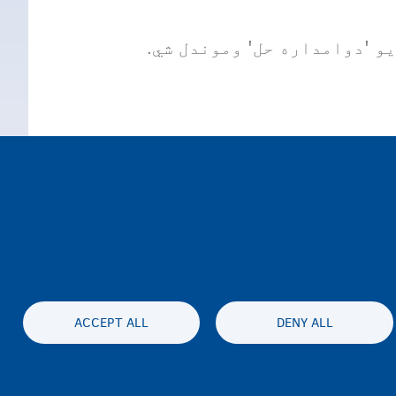
و 'دوامداره حل' وموندل شي.
ر سن تن د اوسېدو حق لري
ACCEPT ALL
DENY ALL
Accessibil
محرمیت او سلب مسئولیت