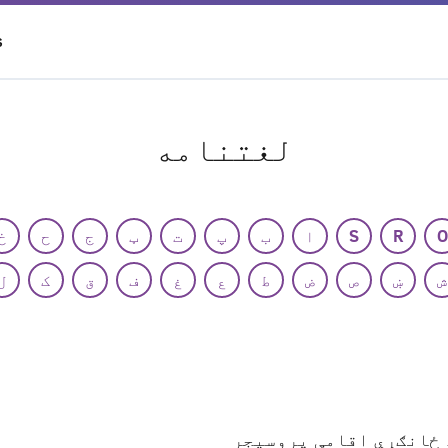
S
لغتنامه
O
R
S
ا
ب
پ
ت
ټ
ج
ح
خ
ش
ښ
ص
ض
ط
ع
غ
ف
ق
ک
ل
 ځانګړې اقامې پروسیجر