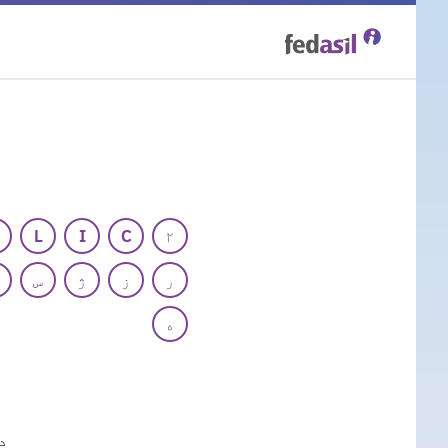
Skip
to
main
content
L
I
C
۲
ر
ز
ژ
س
ه
د
د