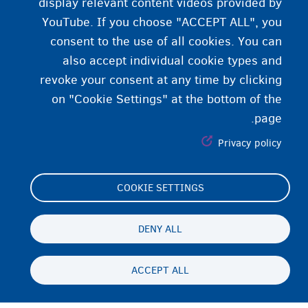
display relevant content videos provided by
YouTube. If you choose "ACCEPT ALL", you
consent to the use of all cookies. You can
also accept individual cookie types and
revoke your consent at any time by clicking
on "Cookie Settings" at the bottom of the
page.
Privacy policy
COOKIE SETTINGS
Footer
Cookie Settings
(menu)
Cookies statement
DENY ALL
Accessibility statement
ACCEPT ALL
حریم شخصی و رفع مسئولیت
Persistent
FA
footer
Disclaimer