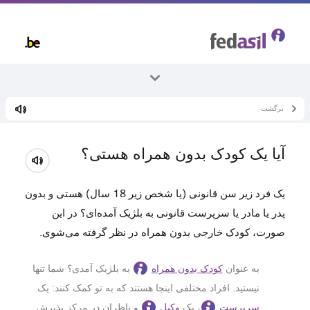
Skip
to
main
content
برگشت
همه موضوعات
کودکان بدون همراه
آیا یک کودک بدون همراه هستی؟
کودک بدون همراه هستید؟
یک فرد زیر سن قانونی (یا شخص زیر 18 سال) هستی و بدون
پدر یا مادر یا سرپرست قانونی به بلژیک آمده‌ای؟ در این
صورت، کودک خارجی بدون همراه در نظر گرفته می‌شوی.
به عنوان
کودک بدون همراه
به بلژیک آمدی؟ شما تنها
نیستید. افراد مختلفی اینجا هستند که به تو کمک کنند: یک
سرپرست
، یک
وکیل
و ناظران در مرکز پذیرش.