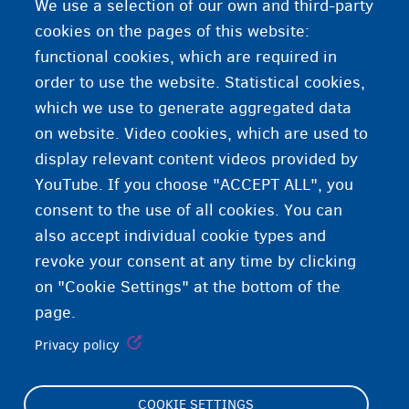
We use a selection of our own and third-party
cookies on the pages of this website:
ተወሳኺ ሓበሬታ የድልየኩም ዶ?
functional cookies, which are required in
order to use the website. Statistical cookies,
ምዝገባ ናይ`ቲ እተቕርብዎ መመልከቲ
which we use to generate aggregated data
on website. Video cookies, which are used to
ንቤት-ጽሕፈት ኢሚግሬሽን ተወከሱ
display relevant content videos provided by
YouTube. If you choose "ACCEPT ALL", you
consent to the use of all cookies. You can
also accept individual cookie types and
revoke your consent at any time by clicking
on "Cookie Settings" at the bottom of the
page.
Privacy policy
COOKIE SETTINGS