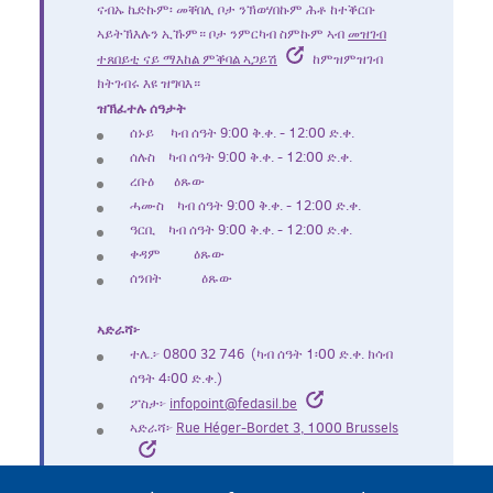
ናብኡ ኬድኩም፡ መቐበሊ ቦታ ንኽወሃበኩም ሕቶ ከተቕርቡ
ኣይትኽእሉን ኢኹም። ቦታ ንምርካብ ስምኩም ኣብ
መዝገብ
ተጸበይቲ ናይ ማእከል ምቕባል ኣጋይሽ
ከምዝምዝገብ
ክትገብሩ እዩ ዝግባእ።
ዝኽፈተሉ ሰዓታት
ሰኑይ ካብ ሰዓት 9:00 ቅ.ቀ. - 12:00 ድ.ቀ.
ሰሉስ ካብ ሰዓት 9:00 ቅ.ቀ. - 12:00 ድ.ቀ.
ረቡዕ ዕጹው
ሓሙስ ካብ ሰዓት 9:00 ቅ.ቀ. - 12:00 ድ.ቀ.
ዓርቢ ካብ ሰዓት 9:00 ቅ.ቀ. - 12:00 ድ.ቀ.
ቀዳም ዕጹው
ሰንበት ዕጹው
ኣድራሻ፦
ተሌ.፦ 0800 32 746 (ካብ ሰዓት 1፡00 ድ.ቀ. ክሳብ
ሰዓት 4፡00 ድ.ቀ.)
ፖስታ፦
infopoint@fedasil.be
ኣድራሻ፦
Rue Héger-Bordet 3, 1000 Brussels