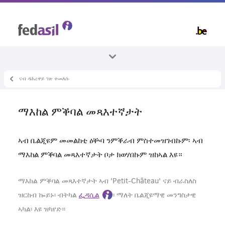
Skip
to
main
content
ናብ ዳሕረዋይ ገጽ ተመለሱ
ኵላቶም ኣርእስተ-ቴማታት
መንበሪ ቦታ
ማእከል ምቕባል መጻእተኛታት
ኣብ ማእከል መቐበሊ ኣጋይሽ ወጻኢ
ኣብ ቤልጂዩም መመልከቲ ዕቝባ ንምቕራብ ምስተመዝገብኩም፡ ኣብ
ማእከል ምቕባል መጻእተኛታት ቦታ ክወሃበኩም ዝከኣል እዩ።
ማእከል ምቕባል መጻእተኛታት ኣብ 'Petit-Château' ናይ ብራስለስ
ዝርከብ ኰይኑ፡ ብትካል
ፌዳሲል
፡ ማለት ቤልጂዩማዊ መንግስታዊ
ኣካል፡ እዩ ዝካየድ።