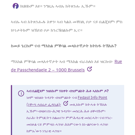
ክህበኩም እዩ። ንግዚኡ ኣብኡ ክትጸንሑ ኢኹም።
ኣብኡ ኣብ እትጸንሑሉ እዋን፡ ኣብ ካልእ መቐበሊ ቦታ ናይ ቤልጂዩም፡ ምስ
ኵነታትኩም ዝኸይድ ቦታ ክንረኽበልኩም ኢና።
ከመይ ጌርኩም ናብ ማእከል ምቕባል መጻእተኛታት ክትከዱ ትኽእሉ?
ማእከል ምቕባል መጻእተኛታት ኣብ ማእከል ብራስለስ እዩ ዝርከብ፦
Rue
de Passchendaele 2 – 1000 Brussels
ኣብ ቤልጂዩም ንዘለኩም ሃለዋት ብዝምልከት ሕቶ ኣለኩም ዶ?
ነዞም ዝስዕቡ ጉዳያት ብዝምልከት ናብ
Fedasil Info Point
(ነቝጣ ሓበሬታ ፌዳሲል)፡
መጺእኩም ክትሓቱ ትኽእሉ
ኢኹም፦ብዛዕባ ስነ-ሕጋዊ ጉዳያት፡ መስርሕ ሕቶ ዕቝባኹም፡
ስራሕ፡ ትምህርትን ስልጠናን፡ ምምሕዳራዊ መስርሓት፡ ናብ ሃገረ-
መበቆል ናይ ምምላስ ሓገዝ፡ ሕክምናውን ስነ-ልቦናውን ሓገዝ፡
ከምኡ'ውን ነገራዊ ሓገዝ።