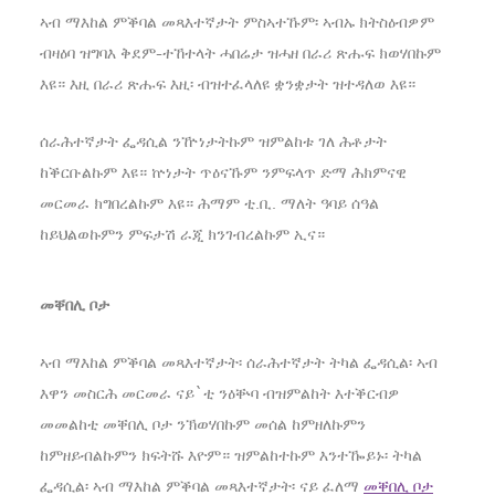
ኣብ ማእከል ምቕባል መጻእተኛታት ምስኣተኹም፡ ኣብኡ ክትስዕብዎም
ብዛዕባ ዝግባእ ቅደም-ተኸተላት ሓበሬታ ዝሓዘ በራሪ ጽሑፍ ክወሃበኩም
እዩ። እዚ በራሪ ጽሑፍ እዚ፡ ብዝተፈላለዩ ቋንቋታት ዝተዳለወ እዩ።
ሰራሕተኛታት ፌዳሲል ንዅነታትኩም ዝምልከቱ ገለ ሕቶታት
ከቕርቡልኩም እዩ። ኵነታት ጥዕናኹም ንምፍላጥ ድማ ሕክምናዊ
መርመራ ክግበረልኩም እዩ። ሕማም ቲ.ቢ. ማለት ዓባይ ሰዓል
ከይህልወኩምን ምፍታሽ ራጂ ክንገብረልኩም ኢና።
መቐበሊ ቦታ
ኣብ ማእከል ምቕባል መጻእተኛታት፡ ሰራሕተኛታት ትካል ፌዳሲል፡ ኣብ
እዋን መስርሕ መርመራ ናይ`ቲ ንዕቝባ ብዝምልከት እተቕርብዎ
መመልከቲ መቐበሊ ቦታ ንኽወሃበኩም መሰል ከምዘለኩምን
ከምዘይብልኩምን ክፍትሹ እዮም። ዝምልከተኩም እንተዀይኑ፡ ትካል
ፌዳሲል፡ ኣብ ማእከል ምቕባል መጻእተኛታት፡ ናይ ፈለማ
መቐበሊ ቦታ