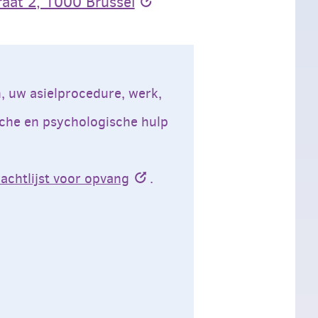
raat 2, 1000 Brussel
, uw asielprocedure, werk,
sche en psychologische hulp
achtlijst voor opvang
.