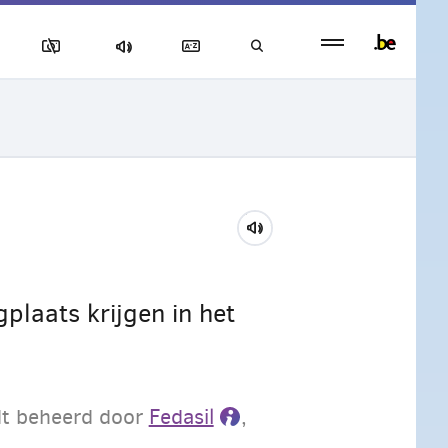
Persistent
footer
menu
plaats krijgen in het
rdt beheerd door
Fedasil
,