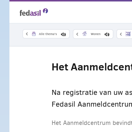
Overslaan
en
naar
Alle thema's
Wonen
de
inhoud
Het Aanmeldcen
gaan
Na registratie van uw as
Fedasil Aanmeldcentru
Het Aanmeldcentrum bevindt z