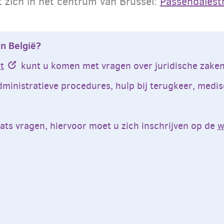
zich in het centrum van Brussel:
Passendalest
in België?
t
kunt u komen met vragen over juridische zaken
dministratieve procedures, hulp bij terugkeer, medi
ats vragen, hiervoor moet u zich inschrijven op de
w