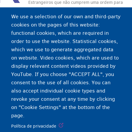
Estrangeiros que não cumprem uma ordem para
deixar o país podem ser retirados à força. Para a
We use a selection of our own and third-party
repatriação, o estrangeiro poderá ser transferido
cookies on the pages of this website:
para um centro de detenção ou unidade
functional cookies, which are required in
residencial.
order to use the website. Statistical cookies,
which we use to generate aggregated data
on website. Video cookies, which are used to
display relevant content videos provided by
YouTube. If you choose "ACCEPT ALL", you
consent to the use of all cookies. You can
also accept individual cookie types and
revoke your consent at any time by clicking
on "Cookie Settings" at the bottom of the
page.
Política de privacidade