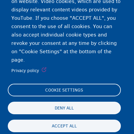
on website. Video cookies, which are used to
https://www.asyluminbelgium.be/ti
display relevant content videos provided by
YouTube. If you choose "ACCEPT ALL", you
consent to the use of all cookies. You can
also accept individual cookie types and
revoke your consent at any time by clicking
on "Cookie Settings" at the bottom of the
page.
Privacy policy
COOKIE SETTINGS
Footer
Cookie Settings
(menu)
Cookies statement
DENY ALL
Accessibility statement
ACCEPT ALL
ጉዳይ ብሕትውናን ባዕላዊ ሕድገት መሰልን
Persistent
TI