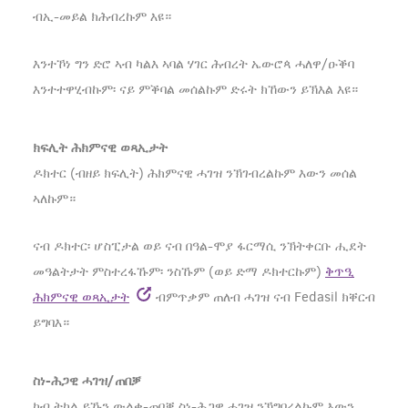
ብኢ-መይል ክሕብረኩም እዩ።
እንተኾነ ግን ድሮ ኣብ ካልእ ኣባል ሃገር ሕብረት ኤውሮጳ ሓለዋ/ዑቕባ
እንተተዋሂብኩም፡ ናይ ምቕባል መሰልኩም ድሩት ክኸውን ይኽእል እዩ።
ክፍሊት ሕክምናዊ ወጻኢታት
ዶክተር (ብዘይ ክፍሊት) ሕክምናዊ ሓገዝ ንኽገብረልኩም እውን መሰል
ኣለኩም።
ናብ ዶክተር፡ ሆስፒታል ወይ ናብ በዓል-ሞያ ፋርማሲ ንኽትቀርቡ ሒደት
መዓልትታት ምስተረፋኹም፡ ንስኹም (ወይ ድማ ዶክተርኩም)
ቅጥዒ
ሕክምናዊ ወጻኢታት
ብምጥቃም ጠለብ ሓገዝ ናብ Fedasil ክቐርብ
ይግባእ።
ስነ-ሕጋዊ ሓገዝ/ጠበቓ
ካብ ትካል ይኹን ውልቀ-ጠበቓ ስነ-ሕጋዊ ሓገዝ ንኽግበረልኩም እውን