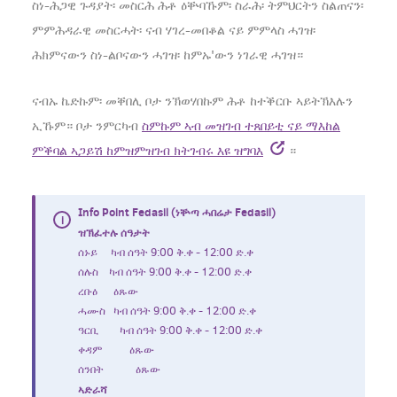
ስነ-ሕጋዊ ጉዳያት፡ መስርሕ ሕቶ ዕቝባኹም፡ ስራሕ፡ ትምህርትን ስልጠናን፡
ምምሕዳራዊ መስርሓት፡ ናብ ሃገረ-መበቆል ናይ ምምላስ ሓገዝ፡
ሕክምናውን ስነ-ልቦናውን ሓገዝ፡ ከምኡ'ውን ነገራዊ ሓገዝ።
ናብኡ ኬድኩም፡ መቐበሊ ቦታ ንኽወሃበኩም ሕቶ ከተቕርቡ ኣይትኽእሉን
ኢኹም። ቦታ ንምርካብ
ስምኩም ኣብ መዝገብ ተጸበይቲ ናይ ማእከል
ምቕባል ኣጋይሽ ከምዝምዝገብ ክትገብሩ እዩ ዝግባእ
።
Info Point Fedasil (ነቝጣ ሓበሬታ Fedasil)
ዝኽፈተሉ ሰዓታት
ሰኑይ ካብ ሰዓት 9:00 ቅ.ቀ - 12:00 ድ.ቀ
ሰሉስ ካብ ሰዓት 9:00 ቅ.ቀ - 12:00 ድ.ቀ
ረቡዕ ዕጹው
ሓሙስ ካብ ሰዓት 9:00 ቅ.ቀ - 12:00 ድ.ቀ
ዓርቢ ካብ ሰዓት 9:00 ቅ.ቀ - 12:00 ድ.ቀ
ቀዳም ዕጹው
ሰንበት ዕጹው
ኣድራሻ