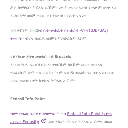
ሕቶ ከተቕርቡ ትኽእሉ ኢኹም። ድሩት መጠን ኣታዊ ንዘለዎም ሰባት፡ ናይ
ኣገልግሎት ጠበቓ ሓገዝ ካብ ገንዘባዊ ክፍሊት ናጻ እዩ።
ኣብ ዞባኹም ንዝርከብ
ቤት-ጽሕፈት ስነ-ሕጋዊ ሓገዝ (BJB/BAJ)
ተወከሱ
። ብናጻ ዝሰርሕ ጠበቓ ክምድቡልኩም እዮም።
ናይ ህጹጽ ሓገዝ መዕቈቢ ናይ Brussels
ኣብ መቐበሊ ኣጋይሽ ቦታ እናተጸበኹም ከለኹም ህጹጽ መጽለሊ
የድልየኩም ድዩ? ናብ ሓደ ካብ'ቶም ኣብ Brussels ዝርከቡ ናይ ህጹጽ
ሓገዝ መዕቈቢታት ክትክዱ ትኽእሉ ኢኹም።
Fedasil Info Point
ነዞም ዝስዕቡ ጉዳያት ብዝምልከት ናብ
Fedasil Info Point (ነቝጣ
ሓበሬታ Fedasil)፡
መጺእኩም ክትሓቱ ትኽእሉ ኢኹም፦ብዛዕባ