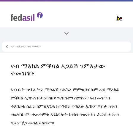
Skip
to
main
content
ናብ ዳሕረዋይ ገጽ ተመለሱ
ኵላቶም ኣርእስተ-ቴማታት
መንበሪ ቦታ
ናብ ማእከል ምቕባል ኣጋይሽ ንምእታው
ናብ ማእከል ምቕባል ኣጋይሽ ንምእታው ተመዝገቡ
ተመዝገቡ
ኣብ ቤት-ጽሕፈት ኢሚግሬሽን ድሕሪ ምምዝጋብኩም ኣብ ማእከል
ምቕባል ኣጋይሽ ቦታ ምስዘይወሃበኩም፡ ስምኩም ኣብ መዝገብ
ተጸበይቲ ሰፊሩ ከምዝጸንሕ ክትገብሩ ትኽእሉ ኢኹም። ቦታ ክሳብ
ዝወሃበኩም፡ ተጠቀምቲ ኣገልግሎት ክንክን ጥዕናን ስነ-ሕጋዊ ሓገዝን
ናይ ምዃን መሰል ኣለኩም።