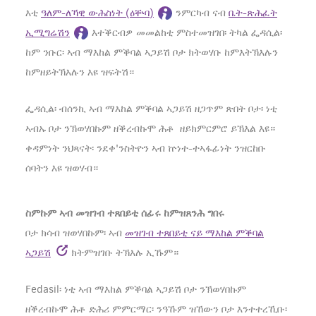
እቲ
ዓለም-ለኻዊ ውሕስነት (ዕቝባ)
ንምርካብ ናብ
ቤት-ጽሕፈት
ኢሚግሬሽን
እተቕርብዎ መመልከቲ ምስተመዝገበ፡ ትካል ፌዳሲል፡
ከም ንቡር፡ ኣብ ማእከል ምቕባል ኣጋይሽ ቦታ ክትወሃቡ ከምእትኽእሉን
ከምዘይትኽእሉን እዩ ዝፍትሽ።
ፌዳሲል፡ ብሰንኪ ኣብ ማእከል ምቕባል ኣጋይሽ ዘጋጥም ጽበት ቦታ፡ ነቲ
ኣብኡ ቦታ ንኽወሃበኩም ዘቕረብኩሞ ሕቶ ዘይክምርምሮ ይኽእል እዩ።
ቀዳምነት ንህጻናት፡ ንደቀ'ንስትዮን ኣብ ኵነተ-ተኣፋፊነት ንዝርከቡ
ሰባትን እዩ ዝወሃብ።
ስምኩም ኣብ መዝገብ ተጸበይቲ ሰፊሩ ከምዝጸንሕ ግበሩ
ቦታ ክሳብ ዝወሃበኩም፡ ኣብ
መዝገብ ተጸበይቲ ናይ ማእከል ምቕባል
ኣጋይሽ
ክትምዝገቡ ትኽእሉ ኢኹም።
Fedasil፡ ነቲ ኣብ ማእከል ምቕባል ኣጋይሽ ቦታ ንኽወሃበኩም
ዘቕረብኩሞ ሕቶ ድሕሪ ምምርማር፡ ንዓኹም ዝኸውን ቦታ እንተተረኺቡ፡