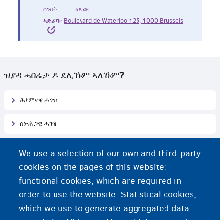
ሰንበት ዕጹው
ኣድራሻ
፦
Boulevard de Waterloo 125, 1000 Brussels
ዝያዳ ሓበሬታ ዶ ደሊኹም ኣለኹም?
ሕክምናዊ ሓገዝ
ስነ-ሕጋዊ ሓገዝ
We use a selection of our own and third-party
ኣብ ቤልጂዩም ንዝርከባ ኣብያተ-ጽሕፈት ስነ-ሕጋዊ ሓገዝ ተወከሱ
cookies on the pages of this website:
functional cookies, which are required in
ብዛዕባ መስርሕ ምክትታል ሕቶ ዕቝባ ሓበሬታ ክትረኽቡ ዶ
order to use the website. Statistical cookies,
ደሊኹም ኣለኹም?
which we use to generate aggregated data