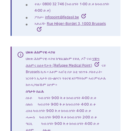
ተሌ፦ 0800 32 746 (ካብ ሰዓት 1፡00 ድ.ቀ ክሳብ ሰዓት
4፡00 ድ.ቀ)
ፖስታ፦
infopoint@fedasil.be
ኣድራሻ፦
Rue Héger-Bordet 3, 1000 Brussels
ህጽጽ ሕክምናዊ ሓገዝ
ህጽጽ ሕክምናዊ ሓገዝ ክግበረልኩም የድሊ ዶ? ናብ
ንቑጣ
ሕክምና ስደተኛታት (Refugee Medical Point)
ናይ
Brussels ኪዱ። እቶም ኣብ'ቲ ቦታ እቲ ዝነጥፉ ዶክተራት፡
ነርሳትን ኢላታት ስነ-ልቦናን ጥዕናዊ ጸገማትኩም ኣብ ምፍታሕ
ክተሓጋገዙኹም እዮም።
ሰዓታት ስራሕ
ሰኑይ ካብ ሰዓት 9፡00 ቅ.ቀ ክሳብ ሰዓት 4፡00 ድ.ቀ
ሰሉስ ካብ ሰዓት 9፡00 ቅ.ቀ ክሳብ ሰዓት 4፡00 ድ.ቀ
ረቡዕ ካብ ሰዓት 9፡00 ቅ.ቀ ክሳብ ሰዓት 4፡00 ድ.ቀ
ሓሙስ ካብ ሰዓት 9፡00 ቅ.ቀ ክሳብ ሰዓት 2፡00 ድ.ቀ
ዓርቢ ካብ ሰዓት 9፡00 ቅ.ቀ ክሳብ ሰዓት 4፡00 ድ.ቀ
ቀዳም ዕጹው