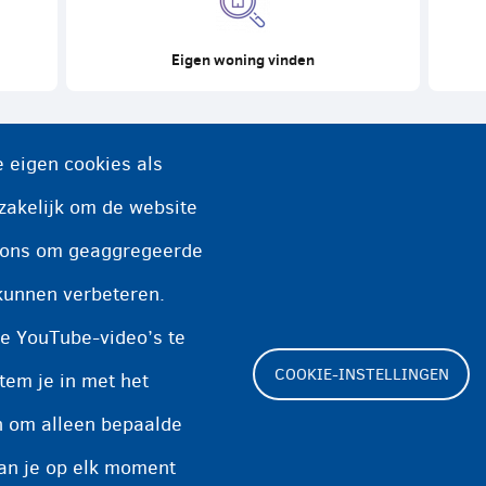
Eigen woning vinden
 eigen cookies als
zakelijk om de website
n ons om geaggregeerde
kunnen verbeteren.
e YouTube-video’s te
COOKIE-INSTELLINGEN
tem je in met het
en om alleen bepaalde
Footer
kan je op elk moment
Cookie-instellingen
Cookieverklaring