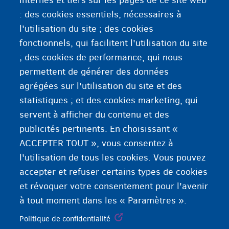
internes et tiers sur les pages de ce site web
L'expression de genre est la manière dont une
: des cookies essentiels, nécessaires à
personne exprime le genre auquel elle s'identifie
l'utilisation du site ; des cookies
au reste de la société. Il peut s'agir de la manière
fonctionnels, qui facilitent l'utilisation du site
de se vêtir, de parler, de se coiffer, de bouger...
; des cookies de performance, qui nous
permettent de générer des données
agrégées sur l'utilisation du site et des
statistiques ; et des cookies marketing, qui
servent à afficher du contenu et des
publicités pertinents. En choisissant «
ACCEPTER TOUT », vous consentez à
l'utilisation de tous les cookies. Vous pouvez
accepter et refuser certains types de cookies
et révoquer votre consentement pour l'avenir
à tout moment dans les « Paramètres ».
Politique de confidentialité