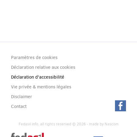
Footer
Paramètres de cookies
(menu)
Déclaration relative aux cookies
Déclaration d'accessibilité
Vie privée & mentions légales
Disclaimer
Contact
Fedasil info, all rights reserved © 2026 - made by
Nascom