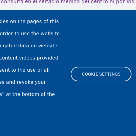
 consulta en el servicio médico del centro ni por l
ies on the pages of this
 order to use the website.
regated data on website.
rio fuera del centro de acogida
 content videos provided
esita asistencia médica
nt to the use of all
COOKIE SETTINGS
pes and revoke your
s" at the bottom of the
Footer
Cookie Settings
Cooki
(menu)
Privacidad y descargo de respon