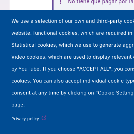
No tiene que pagar por la
necesite.
We use a selection of our own and third-party cook
website: functional cookies, which are required in
Statistical cookies, which we use to generate agg
Cita médica con un profesional sanita
Video cookies, which are used to display relevant
No vive en un centro de acogida y nec
by YouTube. If you choose "ACCEPT ALL", you conse
cookies. You can also accept individual cookie ty
consent at any time by clicking on "Cookie Setting
page.
Fedasil info, all rights reserved © 2026 - made by
Nascom
Privacy policy