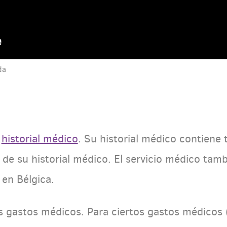
da
u
historial médico
. Su historial médico contiene 
de su historial médico. El servicio médico tamb
 en Bélgica.
s gastos médicos. Para ciertos gastos médicos (