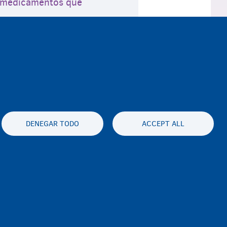
os medicamentos que
DENEGAR TODO
ACCEPT ALL
es statement
Accessibility statement
sabilidad
Disclaimer
Contacto