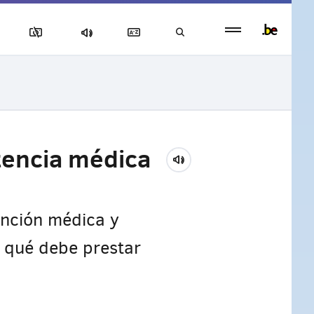
Persistent
footer
menu
stencia médica
tención médica y
a qué debe prestar