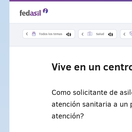
Skip
to
main
Todos los temas
Salud
content
Vive en un centr
Como solicitante de asil
atención sanitaria a un
atención?