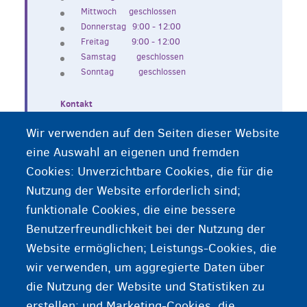
Mittwoch geschlossen
Donnerstag 9:00 - 12:00
Freitag 9:00 - 12:00
Samstag geschlossen
Sonntag geschlossen
Kontakt
T: 0800 32 746 (von 13:00 bis 16:00)
Wir verwenden auf den Seiten dieser Website
E-Mail:
infopoint@fedasil.be
Adresse:
Rue Héger-Bordet 3, 1000 Brussels
eine Auswahl an eigenen und fremden
Cookies: Unverzichtbare Cookies, die für die
Nutzung der Website erforderlich sind;
funktionale Cookies, die eine bessere
Benutzerfreundlichkeit bei der Nutzung der
Website ermöglichen; Leistungs-Cookies, die
Kontakt Ausländeramt
wir verwenden, um aggregierte Daten über
die Nutzung der Website und Statistiken zu
Kontakt CGVS/CGRA
erstellen; und Marketing-Cookies, die