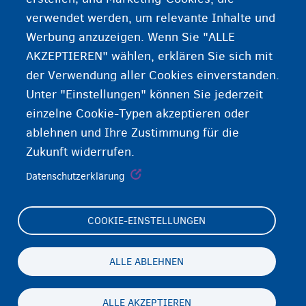
verwendet werden, um relevante Inhalte und
Registrierung für die Aufnahme
Werbung anzuzeigen. Wenn Sie "ALLE
AKZEPTIEREN" wählen, erklären Sie sich mit
der Verwendung aller Cookies einverstanden.
Unter "Einstellungen" können Sie jederzeit
einzelne Cookie-Typen akzeptieren oder
ablehnen und Ihre Zustimmung für die
Zukunft widerrufen.
Datenschutzerklärung
COOKIE-EINSTELLUNGEN
Footer
Cookie Settings
(menu)
Cookies statement
ALLE ABLEHNEN
Accessibility statement
ALLE AKZEPTIEREN
Datenschutz und Haftungsausschluss