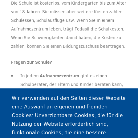
Die Schule ist kostenlos, vom Kindergarten bis zum Alter
von 18 Jahren. Sie müssen aber weitere Kosten zahlen:
Schulessen, Schulausflüge usw. Wenn Sie in einem
Aufnahmezentrum leben, trägt Fedasil die Schulkosten.
Wenn Sie Schwierigkeiten damit haben, die Kosten zu
zahlen, können Sie einen
Bildungszuschuss beantragen.
Fragen zur Schule?
Aufnahmezentrum
In jedem
gibt es einen
Schulberater, der Eltern und Kinder beraten kann,
wenn sie Fragen zur Schule haben. Sprechen Sie
Wir verwenden auf den Seiten dieser Website
darüber mit Ihrem Sozialarbeiter.
eine Auswahl an eigenen und fremden
Sie können einen Termin mit dem Lehrer in der
Cookies: Unverzichtbare Cookies, die für die
Schule vereinbaren. Was ist, wenn Sie kein
Nutzung der Website erforderlich sind;
Niederländisch oder Französisch sprechen? Fragen
funktionale Cookies, die eine bessere
Sie einen Freund oder ein Familienmitglied, der