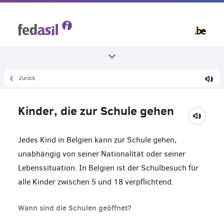
Skip
to
main
content
Zurück
Alle Themenbereiche
Lernen
Kinder, die zur Schule gehen
Schule für Kinder
Jedes Kind in Belgien kann zur Schule gehen,
unabhängig von seiner Nationalität oder seiner
Lebenssituation. In Belgien ist der Schulbesuch für
alle Kinder zwischen 5 und 18 verpflichtend.
Wann sind die Schulen geöffnet?