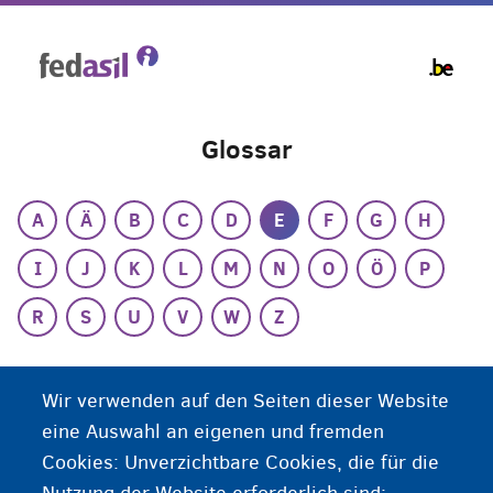
Skip
to
main
content
Glossar
A
Ä
B
C
D
E
F
G
H
I
J
K
L
M
N
O
Ö
P
R
S
U
V
W
Z
E
Wir verwenden auf den Seiten dieser Website
Elektronische Karte für Ausländer
eine Auswahl an eigenen und fremden
Cookies: Unverzichtbare Cookies, die für die