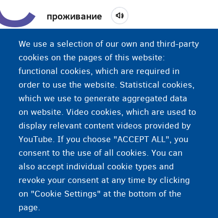
проживание
Если вам от 16 до 18 лет, вы можете жить
We use a selection of our own and third-party
самостоятельно. Личный консультант
cookies on the pages of this website:
поддерживает вас в ведении домашнего
functional cookies, which are required in
хозяйства, в работе, учебе, правильном
order to use the website. Statistical cookies,
распределении финансов, а также помогает
which we use to generate aggregated data
справиться с эмоциональными проблемами.
on website. Video cookies, which are used to
display relevant content videos provided by
YouTube. If you choose "ACCEPT ALL", you
consent to the use of all cookies. You can
also accept individual cookie types and
revoke your consent at any time by clicking
on "Cookie Settings" at the bottom of the
page.