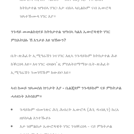
ክትከታተል ዝግብኣ ሃገር፡ እታ ብእኣ ኣቢልኩም ናብ ኤውሮጳ
ዝኣተኹሙላ ሃገር እያ።
ንጉዳይ መመልከቲየይ ክትከታተል ዝግብኣ ካልእ ኤውሮጳዊት ሃገር
ምስእትህሉ ኸ እንታይ እዩ ዝኸውን?
ቤት-ጽሕፈት ኢሚግሬሽን ነዛ ሃገር እዚኣ ንጉዳይኩም ክትከታተል ሕቶ
ከቕርበላ እዩ። እዛ ሃገር ብዛዕባ`ዚ ምስእትሰማማዕ፡ ቤት-ጽሕፈት
ኢሚግሬሽን ንመገሻኹም ክውድቦ እዩ።
ኣብ ከመይ ዝኣመሰለ ኵነታት እያ - ቤልጂዩም ንጉዳይኩም ናይ ምክትታል
ሓላፍነት እትስከም።
ጉዳይኩም ብመንጽር ሕጊ ሕብረት ኤውሮጳ (ሕጊ ዱብሊን) ከረአ
ዘይከኣል እንተዀይኑ
እታ ዝምልከታ ኤውሮጳዊት ሃገር ንዝቐረበላ - ናይ ምክትታል