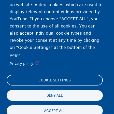
on website. Video cookies, which are used to
ሕጋጋት ፍልይ ዝበሉ እዮም።
display relevant content videos provided by
YouTube. If you choose "ACCEPT ALL", you
consent to the use of all cookies. You can
also accept individual cookie types and
revoke your consent at any time by clicking
on "Cookie Settings" at the bottom of the
page.
Privacy policy
COOKIE SETTINGS
Footer
Cookie Settings
(menu)
Cookies statement
DENY ALL
Accessibility statement
ACCEPT ALL
ጉዳይ ብሕትውናን ባዕላዊ ሕድገት መሰልን
Persistent