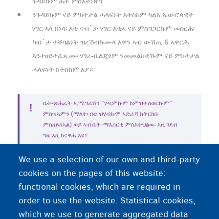
ጉዳይኩም ሕቶ ምስእትነጽጎ
ንጉዳይኩም ናይ ምክትታል ሓላፍነት እትስከም ካልእ ኤውሮጳዊት
ሃገር ኣላ ክነሳ፡ እቲ ናብ`ታ ሃገር እቲኣ ናይ ምስግጋርኩም መስርሕ፡
ካብ`ታ ተቐባልነት ዝረኸብኩሙላ እዋን ኣብ ውሽጢ 6 ኣዋርሕ
እንተዘይተፈጺሙ፡ ሃገረ-ቤልጂዩም ንመመልከቲኹም ናይ ምክትታል
ሓላፍነት ክትስከም እያ።
ቤት-ጽሕፈት ኢሚግሬሽን "ሃዲምኩም ከምዝተሰወርኩም"
ምስዝኣምን (ማለት፡ በቲ ዝሃብኩሞ ኣድራሻ ክትርከቡ
ምስዘይከኣል) ወይ ኣብ ቤት-ማእሰርቲ ምስእትህልዉ፡ እዚ ገደብ
ግዜ እዚ ክናዋሕ እዩ።
We use a selection of our own and third-party
መሰነይታ ዘይብሎም ወጻእተኛታት
cookies on the pages of this website:
functional cookies, which are required in
ትሕቲ-ዕድመ መንእሰያት ወይ ህጻናት
order to use the website. Statistical cookies,
ምስእትዀኑ፡ እቶም ንዓኹም ዝምልከቱ
which we use to generate aggregated data