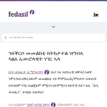
Skip
to
main
content
ናብ ዳሕረዋይ ገጽ ተመለሱ
ኵላቶም ኣርእስተ-ቴማታት
ጉዳይ ሕቶ ዕቝባን መስርሑን
ንዘቕርቦ መመልከቲ ክትከታተል ዝግብኣ
ሕጋዊ መምርሒ ዱብሊን
ካልእ ኤውሮጳዊት ሃገር ኣላ
ቤት-ጽሕፈት ኢሚግሬሽን
፡እታ ነቲ ኣህጉራዊ ዕቝባ/ሓለዋ
ንምርካብ ዘቕረብኩሞ መመልከቲ ናይ ምምስራሕ/ምስላጥ ሓላፍነት
እትስከም ሃገር ቤልጂዩም ምዃናን ዘይምዃናን ክፍትሽ እዩ። እዚ `ሕጊ
ዱብሊን` ተባሂሉ ይጽዋዕ።
ኣብ ቤልጂዩም
ዓለም-ለኻዊ ዕቝባ
ንኽወሃበኩም ሕቶ ኣብ