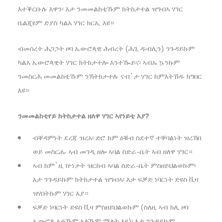
እተቕርቡሉ እዋን፡ እታ ንመመልከቲኹም ክትከታተል ዝግብኣ ሃገር
ቤልጂዩም ድያስ ካልእ ሃገር ክርኢ እዩ።
ብመሰረት ሕጋጋት ዞባ ኤውሮጳዊ ሕብረት (ሕጊ ዱብሊን) ንጉዳይኩም
ካልእ ኤውሮጳዊት ሃገር ክትከታተሎ እንተዀይና፡ ኣብኡ ኴንኩም
ንመስርሕ መመልከቲኹም ንኽትከታተሉ ናብ`ታ ሃገር ከምእትኸዱ ክግበር
እዩ።
ንመመልከቲየይ ክትከታተል ዘለዋ ሃገር ኣየነይቲ እያ?
ብቐዳምነት ደረጃ ዝረአ፡ ድሮ ከም ዕቑብ ስደተኛ ተቐባልነት ዝረኸበ
ወይ መስርሑ ኣብ መገዲ ዘሎ ኣባል ስድራ-ቤት ኣብ ዘለዋ ሃገር።
ኣብ ከም`ዚ ኵነታት ዝርከብ ኣባል ስድራ-ቤት ምስዘይህልወኩም፡
እታ ንጉዳይኩም ክትከታተል ዝግብኣ፡ እታ ፍቓድ ነባርነት ድዩስ ቪዛ
ዝሃበትኩም ሃገር እያ።
ፍቓድ ነባርነት ድዩስ ቪዛ ምስዘይህልወኩም (ስለዚ ኣብ ክሊ ዞባ
ኤውሮጳ ኣቲኹም ኣለኹም ማለት እዩ)፡ እታ ንጉዳይኩም