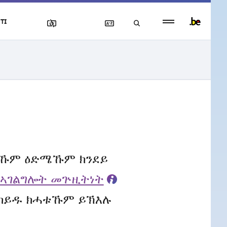
Persistent
TI
footer
menu
ለኹም ዕድሜኹም ክንደይ
ኣገልግሎት መጕዚትነት
ካይዱ ክሓቱኹም ይኽእሉ