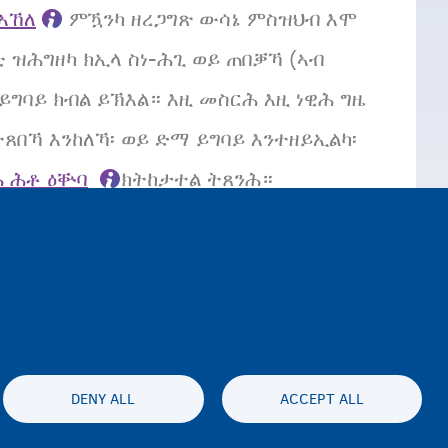
ዝኣኸለ
ምዃንካ ዘረጋግጽ ውሳኔ ምስዝህብ እሞ
 ዝሕግዘካ ክኢላ ስነ-ሕጊ ወይ ጠበቓኻ (ኣብ
ግባይ ክብል ይኽእል። እዚ መስርሕ እዚ ነዊሕ ግዜ
ጸበኻ እንከለኻ፡ ወይ ድማ ይግባይ እንተዘይኢልካ፡
 ሕቶ ዕቝባ
ክትከታተል ትጸንሕ።
DENY ALL
ACCEPT ALL