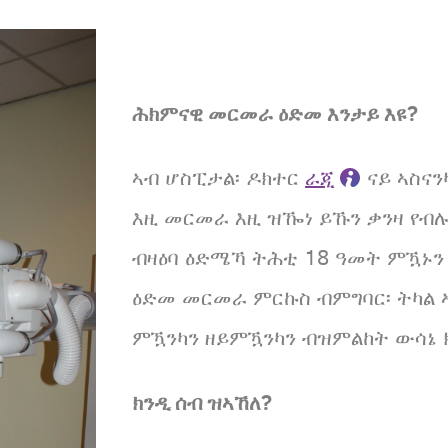
ሕክምናዊ መርመራ ዕድመ እንታይ እዩ?
ኣብ ሆስፒታል፡ ዶክተር
ራጂ
ናይ ኣስናን
እዚ መርመራ እዚ ዝዀነ ይኹን ቃንዛ የብ
ብዛዕባ ዕድሜኻ ትሕቲ 18 ዓመት ምዃኑን
ዕድመ መርመራ ምርኩስ ብምግባር፡ ትካል
ምዃንካን ዘይምዃንካን ብዝምልከት ውሳኔ 
ክንዲ ሰብ ዝኣኸለ?