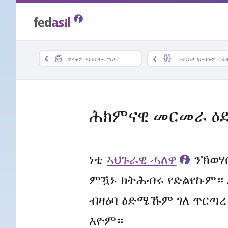
Skip
to
main
ኵላቶም ኣርእስተ-ቴማታት
መሰነይታ ዘይብሎም ትሕ
content
ሕክምናዊ መርመራ ዕድ
ነቲ
ኣህጉራዊ ሓለዋ
ንኽወሃ
ምዃኑ ክትሕብሩ የድልየኩም። 
ብዛዕባ ዕድሜኹም ገለ ጥርጣረ
እዮም።