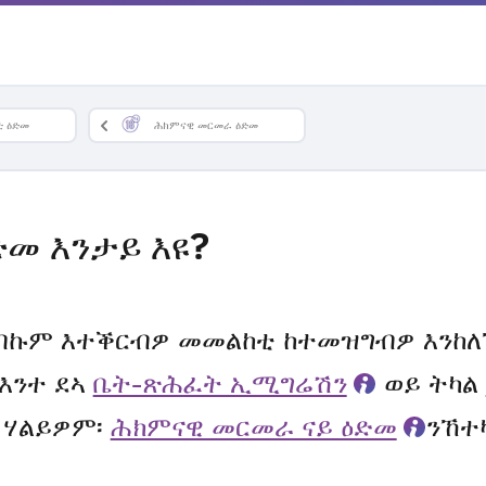
ቲ ዕድመ
ሕክምናዊ መርመራ ዕድመ
መ እንታይ እዩ?
በኩም እተቕርብዎ መመልከቲ ከተመዝግብዎ እንከ
እንተ ደኣ
ቤት-ጽሕፈት ኢሚግሬሽን
ወይ ትካል
 ሃልይዎም፡
ሕክምናዊ መርመራ ናይ ዕድመ
ንኸተ