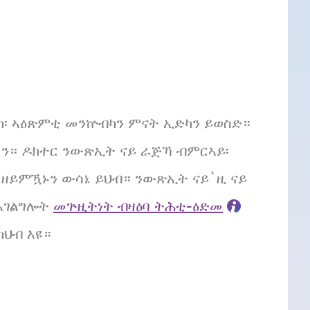
ካ፡ ኣዕጽምቲ መንኵብካን ምናት ኢድካን ይወስድ።
ሉን። ዶክተር ንውጽኢት ናይ ራጅኻ ብምርኣይ፡
 ዘይምዃኑን ውሳኔ ይህብ። ንውጽኢት ናይ`ዚ ናይ
 ኣገልግሎት
መጕዚትነት ብዛዕባ ትሕቲ-ዕድመ
ክህብ እዩ።