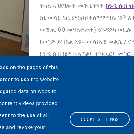
ትካል ኣገልግሎት መጕዚትነት
ክንዲ ሰብ 
ነዚ ውሳኔ እዚ ምስዘይትሰማምዓሉ ኸ? እቲ
ውሽጢ 60 መዓልትታት) ንጉዳይካ ወኪሉ ይ
ክወስድ ይኽእል እዩ። ውሳነኣዊ መልሲ እናተ
ክንዲ ሰብ ከም ዝኣኸልካ ተቘጺርካ
መስርሕ
ies on the pages of this
 order to use the website.
regated data on website.
 content videos provided
nt to the use of all
COOKIE SETTINGS
pes and revoke your