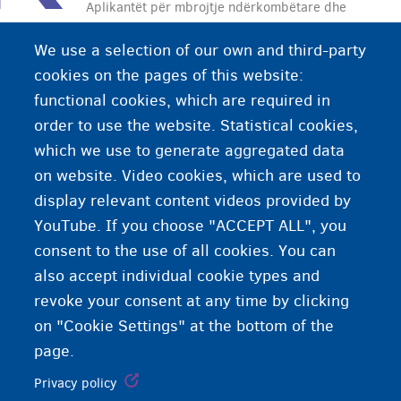
Aplikantët për mbrojtje ndërkombëtare dhe
personat pa leje ligjore mund të kthehen
We use a selection of our own and third-party
vullnetarisht në vendin e tyre të origjinës në çdo
cookies on the pages of this website:
kohë. Fedasil është Agjencia që i ndihmon ata:
functional cookies, which are required in
marrin një biletë fluturimi dhe mbështetjen e
order to use the website. Statistical cookies,
nevojshme gjatë udhëtimit.
which we use to generate aggregated data
on website. Video cookies, which are used to
display relevant content videos provided by
YouTube. If you choose "ACCEPT ALL", you
consent to the use of all cookies. You can
also accept individual cookie types and
revoke your consent at any time by clicking
on "Cookie Settings" at the bottom of the
page.
Privacy policy