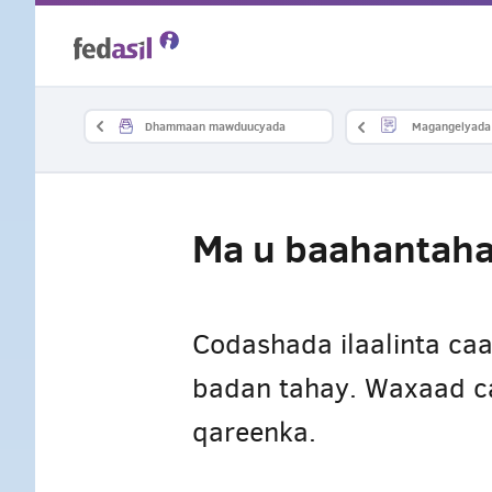
Skip
to
main
Dhammaan mawduucyada
Magangelyada 
content
Ma u baahantaha
Codashada ilaalinta ca
badan tahay. Waxaad c
qareenka.