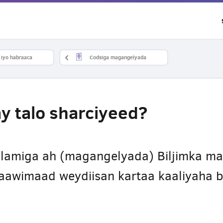
iyo habraaca
Codsiga magangelyada
y talo sharciyeed?
alamiga ah (magangelyada) Biljimka ma
aawimaad weydiisan kartaa kaaliyaha 