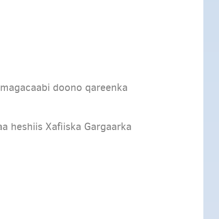
magacaabi doono qareenka
a heshiis Xafiiska Gargaarka