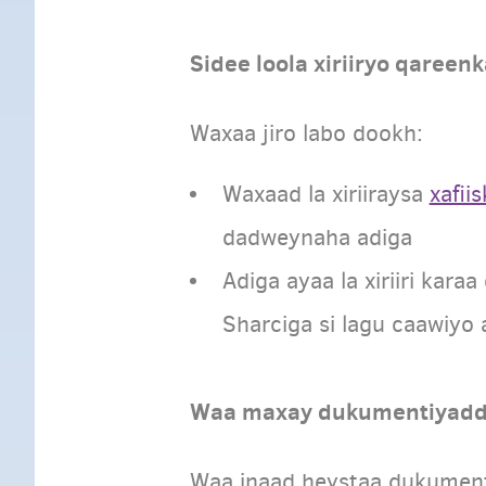
Sidee loola xiriiryo qareen
Waxaa jiro labo dookh:
Waxaad la xiriiraysa
xafii
dadweynaha adiga
Adiga ayaa la xiriiri kar
Sharciga si lagu caawiyo 
Waa maxay dukumentiyadda
Waa inaad heystaa dukument