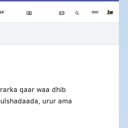
Persistent
SO
footer
menu
rarka qaar waa dhib
bulshadaada, urur ama