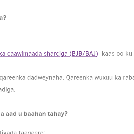
ka?
ska caawimaada sharciga (BJB/BAJ)
kaas oo ku 
aa qareenka dadweynaha. Qareenka wuxuu ka raba
adiga.
 aad u baahan tahay?
iyada taageero: