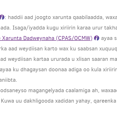
: haddii aad joogto xarunta qaabilaadda, wa
ada. Isaga/iyadda kugu xiriirin karaa urur tak
ee Xarunta Dadweynaha (CPAS/OCMW)
ayaa s
arka aad weydiisan karto wax ku saabsan xuquu
d weydiisan kartaa ururada u xlisan saaran m
ayaa ku dhagaysan doonaa adiga oo kula xiriiri
niibta.
 codsaneyso magangelyada caalamiga ah, waxaa
. Kuwa uu dakhligooda xadidan yahay, qareenka