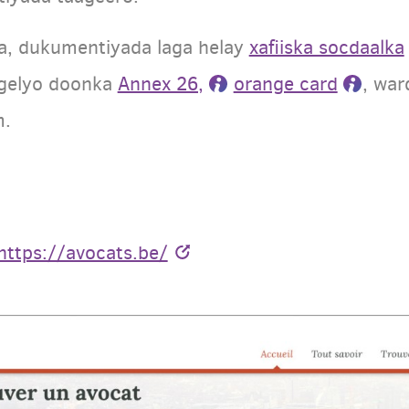
, dukumentiyada laga helay
xafiiska socdaalka
gelyo doonka
Annex 26,
orange card
, wa
m.
https://avocats.be/