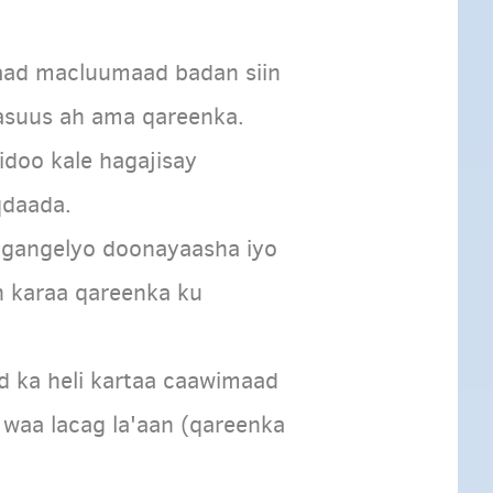
xaad macluumaad badan siin
hasuus ah ama qareenka.
idoo kale hagajisay
qdaada.
agangelyo doonayaasha iyo
n karaa qareenka ku
d ka heli kartaa caawimaad
 waa lacag la'aan (qareenka