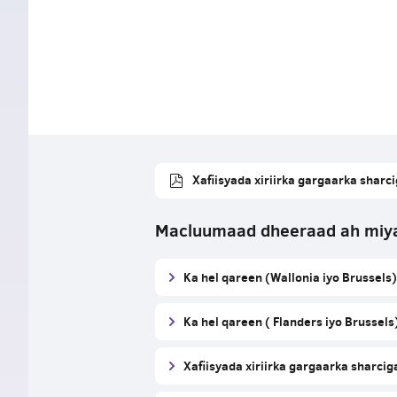
Xafiisyada xiriirka gargaarka sharci
Macluumaad dheeraad ah miy
Ka hel qareen (Wallonia iyo Brussels)
Ka hel qareen ( Flanders iyo Brussels
Xafiisyada xiriirka gargaarka sharcig