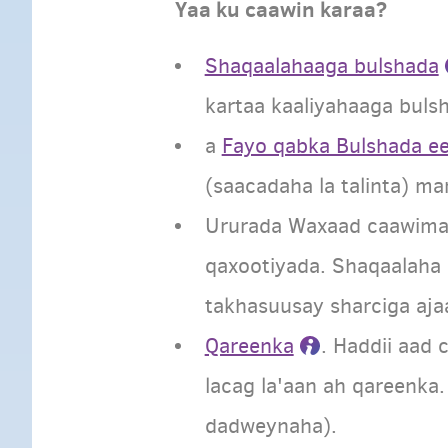
Yaa ku caawin karaa?
Shaqaalahaaga bulshada
kartaa kaaliyahaaga bulsh
a
Fayo qabka Bulshada 
(saacadaha la talinta) m
Ururada Waxaad caawimaa
qaxootiyada. Shaqaalaha 
takhasuusay sharciga ajaa
Qareenka
. Haddii aad
lacag la'aan ah qareenka
dadweynaha).