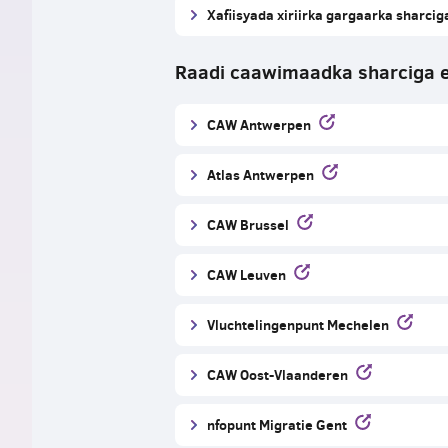
Xafiisyada xiriirka gargaarka sharcig
Raadi caawimaadka sharciga 
CAW Antwerpen
Atlas Antwerpen
CAW Brussel
CAW Leuven
Vluchtelingenpunt Mechelen
CAW Oost-Vlaanderen
nfopunt Migratie Gent