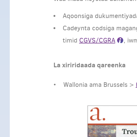
Aqoonsiga dukumentiyada
Cadeynta codsiga magan
timid
CGVS/CGRA
, iw
La xiriridaada qareenka
• Wallonia ama Brussels >