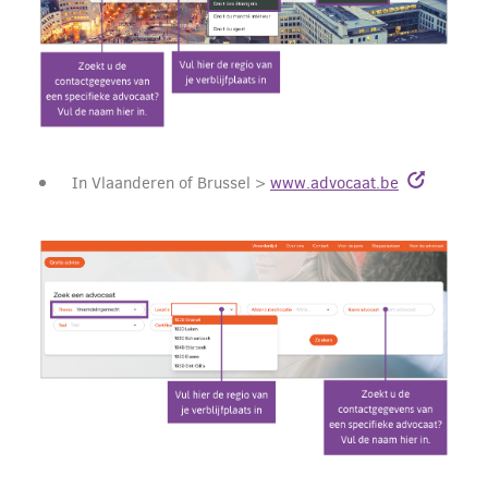
In Vlaanderen of Brussel
>
www.advocaat.be