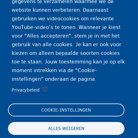
gegevens te verzamelen waarmee we de
ADDE Franstalig België
website kunnen verbeteren. Daarnaast
gebruiken we videocookies om relevante
Ciré Franstalig België
YouTube-video’s te tonen. Wanneer je kiest
voor "Alles accepteren", stem je in met het
gebruik van alle cookies. Je kan er ook voor
kiezen om alleen bepaalde soorten cookies
toe te staan. Jouw toestemming kan je op elk
moment intrekken via de "Cookie-
instellingen" onderaan de pagina.
Privacybeleid
COOKIE-INSTELLINGEN
Footer
Cookie-instellingen
(menu)
Cookieverklaring
ALLES WEIGEREN
Toegankelijkheidsverklaring