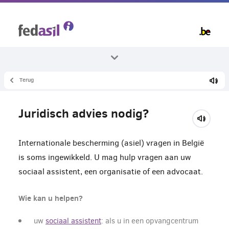
Overslaan
en
naar
de
inhoud
gaan
Terug
Alle thema's
Asiel en procedure
Juridisch advies nodig?
Asiel aanvraag
Internationale bescherming (asiel) vragen in België
is soms ingewikkeld. U mag hulp vragen aan uw
sociaal assistent, een organisatie of een advocaat.
Wie kan u helpen?
uw
sociaal assistent
: als u in een opvangcentrum