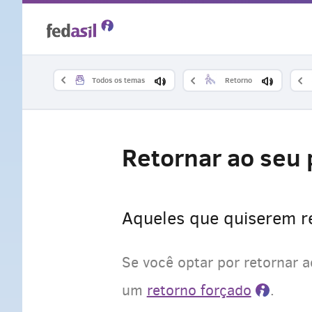
Skip
to
main
Todos os temas
Retorno
content
Retornar ao seu 
Aqueles que quiserem re
Se você optar por retornar 
um
retorno forçado
.