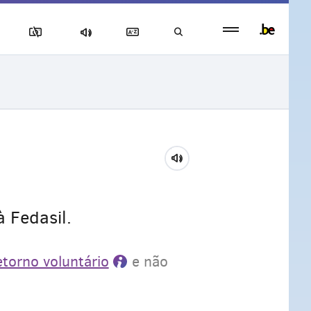
Persistent
footer
menu
 Fedasil.
etorno voluntário
e não