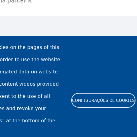
ia parceira.
orno Voluntário da Fedasil
ies on the pages of this
 de retorno
 order to use the website.
regated data on website.
 content videos provided
nt to the use of all
CONFIGURAÇÕES DE COOKIES
pes and revoke your
s" at the bottom of the
Footer
Cookie Settings
Cookies statement
Accessibilit
(menu)