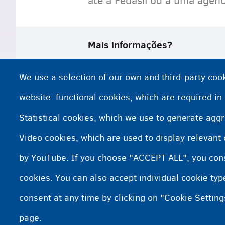
até a Fedasil ou a uma agênc
Mais informações?
Entre em contato com a Equipe de Ret
We use a selection of our own and third-party cook
Prorrogação de acolhimento e opções
website: functional cookies, which are required in
Statistical cookies, which we use to generate agg
Balcões de retorno
Video cookies, which are used to display relevant
Decisão negativa
by YouTube. If you choose "ACCEPT ALL", you conse
cookies. You can also accept individual cookie ty
consent at any time by clicking on "Cookie Setting
page.