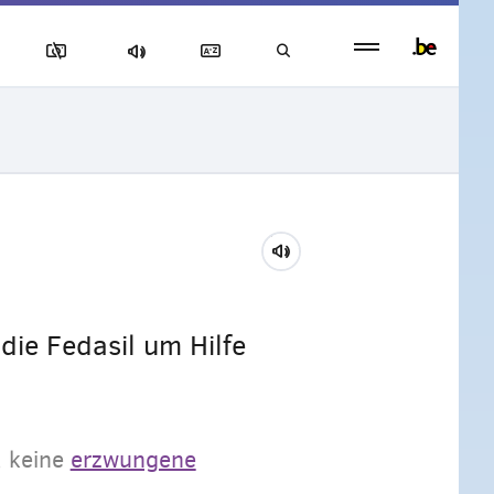
Persistent
footer
menu
die Fedasil um Hilfe
, keine
erzwungene