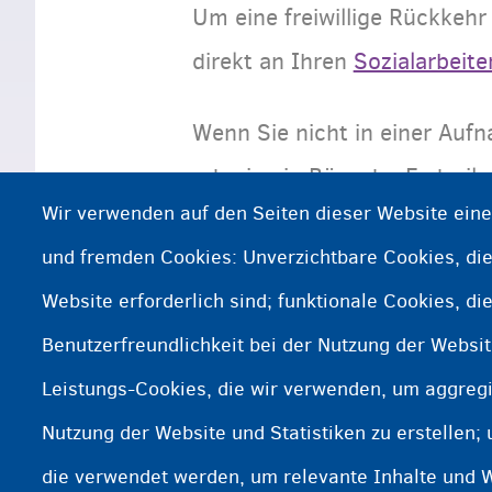
Um eine freiwillige Rückkehr
direkt an Ihren
Sozialarbeite
Wenn Sie nicht in einer Auf
oder in ein Büro der Fedasil 
Wir verwenden auf den Seiten dieser Website ein
und fremden Cookies: Unverzichtbare Cookies, die
Weitere Informationen?
Website erforderlich sind; funktionale Cookies, di
Fedasil für freiwillige Rückkehr konta
Benutzerfreundlichkeit bei der Nutzung der Websi
Erweiterte Aufnahme- und Rückkehro
Leistungs-Cookies, die wir verwenden, um aggregi
Nutzung der Website und Statistiken zu erstellen;
Rückkehrstellen
die verwendet werden, um relevante Inhalte und 
Negative Entscheidung