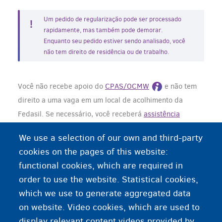
Um pedido de regularização pode ser processado
rapidamente, mas também pode demorar.
Enquanto seu pedido estiver sendo analisado, você
não tem direito de residência ou de trabalho.
Você não recebe apoio do
CPAS/OCMW
e não tem
direito a uma vaga em um local de acolhimento da
Fedasil. Se necessário, você receberá
assistência
médica de urgência
.
We use a selection of our own and third-party
cookies on the pages of this website:
Precisa de mais informações ou ajuda?
functional cookies, which are required in
order to use the website. Statistical cookies,
Peça orientação a um
advogado
antes de iniciar um
which we use to generate aggregated data
procedimento de regularização por razões
on website. Video cookies, which are used to
humanitárias.
display relevant content videos provided by