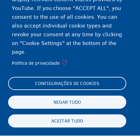
YouTube. If you choose "ACCEPT ALL", you
consent to the use of all cookies. You can
also accept individual cookie types and
revoke your consent at any time by clicking
on "Cookie Settings" at the bottom of the
page.
Política de privacidade
CONFIGURAÇÕES DE COOKIES
Footer
Cookie Settings
(menu)
Cookies statement
NEGAR TUDO
Accessibility statement
ACEITAR TUDO
Privacidade e aviso legal
Persistent
PT-BR
footer
Disclaimer
menu