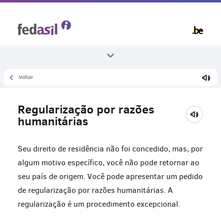
Skip
to
main
content
Voltar
Todos os temas
Asilo e procedimento
Regularização por razões
Outros procedimentos
humanitárias
Seu direito de residência não foi concedido, mas, por
algum motivo específico, você não pode retornar ao
seu país de origem. Você pode apresentar um pedido
de regularização por razões humanitárias. A
regularização é um procedimento excepcional.