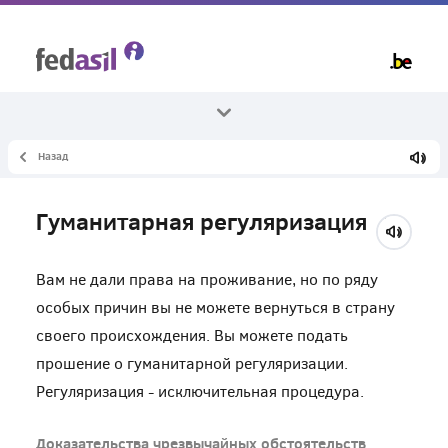
Skip
to
main
content
Назад
Все темы
Убежище и процедура
Гуманитарная регуляризация
другие процедуры
Вам не дали права на проживание, но по ряду
особых причин вы не можете вернуться в страну
своего происхождения. Вы можете подать
прошение о гуманитарной регуляризации.
Регуляризация - исключительная процедура.
Доказательства чрезвычайных обстоятельств