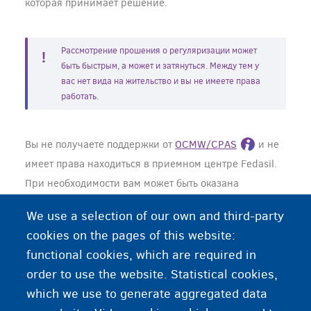
которая принимает решение.
Рассмотрение прошения о регуляризации может
быть быстрым, а может и затянуться. Между тем у
вас нет вида на жительство и вы не имеете права
работать.
Вы не получаете поддержки от
OCMW/CPAS
и не
имеет права находиться в приемном центре Fedasil.
При необходимости вам может быть оказана
экстренная медицинская помощь
.
We use a selection of our own and third-party
cookies on the pages of this website:
Нужна помощь или больше информации?
functional cookies, which are required in
order to use the website. Statistical cookies,
Перед подачей прошения о гуманитарной
which we use to generate aggregated data
регуляризации обратитесь за юридической помощью