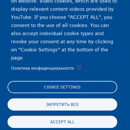
on website. Video cookies, which are used to
к
адвокату
.
display relevant content videos provided by
YouTube. If you choose "ACCEPT ALL", you
consent to the use of all cookies. You can
also accept individual cookie types and
revoke your consent at any time by clicking
on "Cookie Settings" at the bottom of the
page.
Политика конфиденциальности
COOKIE SETTINGS
Footer
Cookie Settings
(menu)
Cookies statement
ЗАПРЕТИТЬ ВСЕ
Accessibility statement
ACCEPT ALL
Конфиденциальность и отказ
Persistent
RU