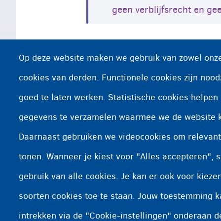
geen verblijfsrecht en g
U krijgt ook geen steun van
Op deze website maken we gebruik van zowel onze
U zal, indien nodig,
dringend
cookies van derden. Functionele cookies zijn nood
goed te laten werken. Statistische cookies helpe
Meer info of hulp nodig?
gegevens te verzamelen waarmee we de website 
Daarnaast gebruiken we videocookies om relevant
Vraag juridisch advies aan 
tonen. Wanneer je kiest voor "Alles accepteren", s
gebruik van alle cookies. Je kan er ook voor kiez
soorten cookies toe te staan. Jouw toestemming 
intrekken via de "Cookie-instellingen" onderaan d