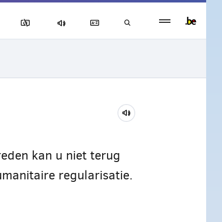
Persistent
footer
menu
reden kan u niet terug
manitaire regularisatie.