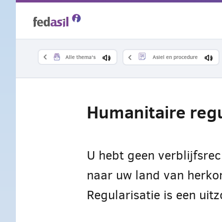
Overslaan
en
naar
Alle thema's
Asiel en procedure
de
inhoud
Humanitaire regu
gaan
U hebt geen verblijfsre
naar uw land van herkom
Regularisatie is een ui