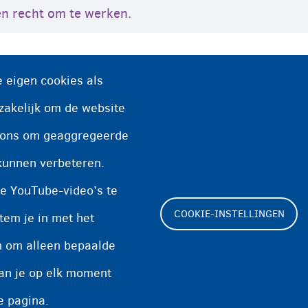
een recht om te werken.
 het
OCMW/CPAS
en u hebt geen recht op ee
 eigen cookies als
e medische hulp
krijgen.
zakelijk om de website
n ons om geaggregeerde
kunnen verbeteren.
e YouTube-video’s te
een
advocaat
voor u de procedure voor humanit
COOKIE-INSTELLINGEN
tem je in met het
en om alleen bepaalde
kan je op elk moment
Footer
Cookie-instellingen
Cookieverklaring
e pagina.