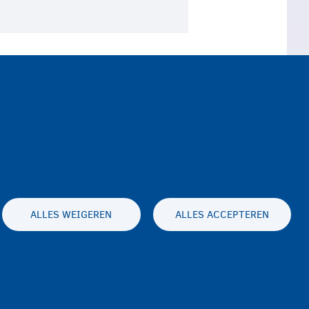
n opvangplaats van Fedasil.
aire regularisatie opstart.
ALLES WEIGEREN
ALLES ACCEPTEREN
Toegankelijkheidsverklaring
Privacy
Disclaimer
Contact