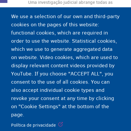
Uma investigação judicial abrange todas as
etapas necessárias para identificar os autores de
We use a selection of our own and third-party
um crime e reunir todas as provas. A investigação
cookies on the pages of this website:
judicial é conduzida por um juiz de instrução.
functional cookies, which are required in
Após essa investigação, o tribunal profere uma
order to use the website. Statistical cookies,
sentença sobre o caso.
which we use to generate aggregated data
on website. Video cookies, which are used to
display relevant content videos provided by
YouTube. If you choose "ACCEPT ALL", you
consent to the use of all cookies. You can
also accept individual cookie types and
revoke your consent at any time by clicking
on "Cookie Settings" at the bottom of the
page.
Política de privacidade