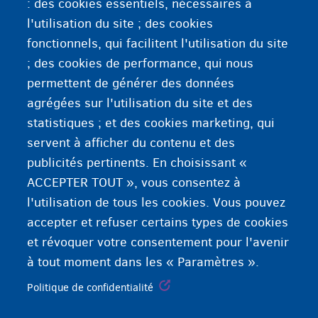
: des cookies essentiels, nécessaires à
être organisé dans le délai de deux mois.
l'utilisation du site ; des cookies
Si la sécurité nationale ou l'ordre public est mis en
fonctionnels, qui facilitent l'utilisation du site
8
danger, le délai peut être prolongé et porté à
; des cookies de performance, qui nous
mois.
permettent de générer des données
La durée d'enfermement est différente pour les
agrégées sur l'utilisation du site et des
procédures particulières (Dublin, détention à la
statistiques ; et des cookies marketing, qui
frontière...).
servent à afficher du contenu et des
publicités pertinents. En choisissant «
ACCEPTER TOUT », vous consentez à
l'utilisation de tous les cookies. Vous pouvez
accepter et refuser certains types de cookies
et révoquer votre consentement pour l'avenir
à tout moment dans les « Paramètres ».
Politique de confidentialité