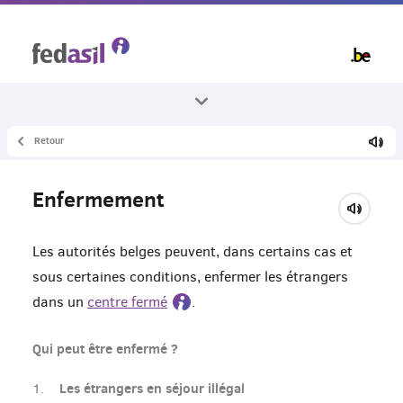
Skip
to
main
content
Retour
Tous les thèmes
Retour
Enfermement
Centre fermé
Les autorités belges peuvent, dans certains cas et
sous certaines conditions, enfermer les étrangers
dans un
centre fermé
.
Qui peut être enfermé ?
Les étrangers en séjour illégal