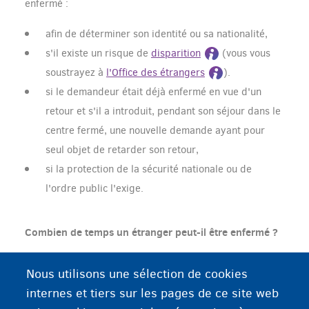
enfermé :
afin de déterminer son identité ou sa nationalité,
s'il existe un risque de
disparition
(vous vous
soustrayez à
l'Office des étrangers
).
si le demandeur était déjà enfermé en vue d'un
retour et s'il a introduit, pendant son séjour dans le
centre fermé, une nouvelle demande ayant pour
seul objet de retarder son retour,
si la protection de la sécurité nationale ou de
l'ordre public l'exige.
Combien de temps un étranger peut-il être enfermé ?
deux
L'enfermement dure
mois.
Nous utilisons une sélection de cookies
5
Ces deux mois peuvent être prolongés et portés à
internes et tiers sur les pages de ce site web
mois, sous certaines conditions et si le retour n'a pu