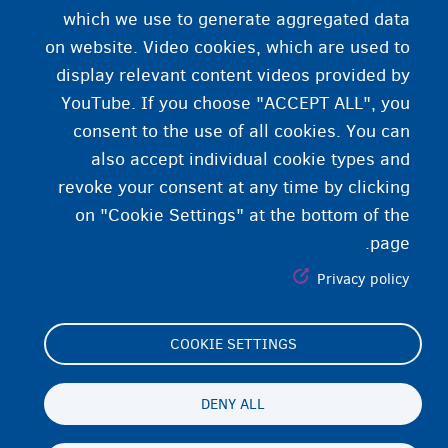
8
مدت به
ماه تمدید می‌شود.
which we use to generate aggregated data
برای روند‌های خاص (قانون دوبلین، بازداشت در مرز
on website. Video cookies, which are used to
و غیره)، مدت بازداشت متفاوت است.
display relevant content videos provided by
YouTube. If you choose "ACCEPT ALL", you
consent to the use of all cookies. You can
also accept individual cookie types and
revoke your consent at any time by clicking
on "Cookie Settings" at the bottom of the
page.
Privacy policy
COOKIE SETTINGS
Footer
Cookie Settings
(menu)
Cookies statement
DENY ALL
Accessibility statement