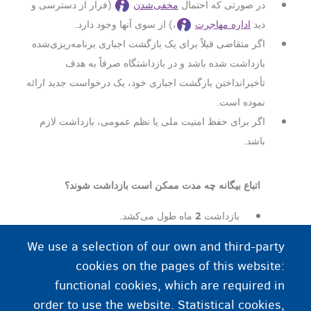
در صورتی که احتمال
مخفی‌شدن
(فرار از دسترسی و
دید
اداره مهاجرت
،) از سوی آنها وجود دارد.
اگر متقاضی قبلاً برای یک بازگشت اجباری برنامه‌ریزی‌شده
بازداشت شده باشد و در بازداشتگاه صرفاً به هدف
تأخیرانداختن بازگشت اجباری خود، یک درخواست جدید ارائه
نموده است.
اگر برای حفظ امنیت ملی یا نظم عمومی، بازداشت لازم
باشد.
اتباع بیگانه چه مدت ممکن است بازداشت شوند؟
2
بازداشت
ماه طول می‌کشد.
تحت شرایط خاص و اگر فرآیند بازگشت اجباری طی
We use a selection of our own and third-party
5
این دو ماه انجام نشود، این مدت به
ماه تمدید
cookies on the pages of this website:
می‌شود.
functional cookies, which are required in
اگر خطری امنیت و نظم عمومی را تهدید کند، این
order to use the website. Statistical cookies,