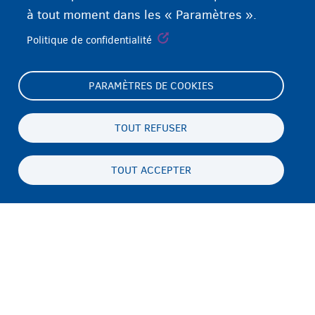
à tout moment dans les « Paramètres ».
Politique de confidentialité
PARAMÈTRES DE COOKIES
Footer
Paramètres de cookies
(menu)
Déclaration relative aux cookies
TOUT REFUSER
Déclaration d'accessibilité
TOUT ACCEPTER
Vie privée & mentions légales
Persistent
FR
footer
Disclaimer
menu
Contact
Fedasil info, all rights reserved © 2026 - made by
Nascom