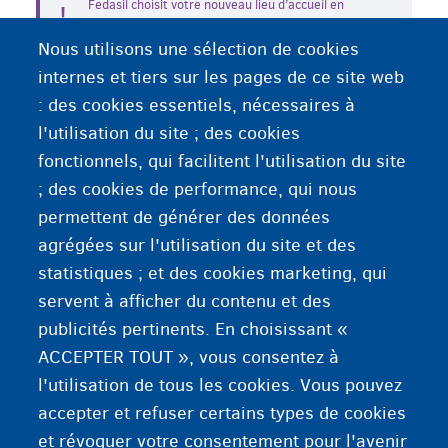
Fedasil choisit votre nouveau lieu d’accueil en
fonction des raisons de votre transfert, de vos
Nous utilisons une sélection de cookies
besoins et des places disponibles. Vous ne pouvez
donc pas choisir vous-même votre nouveau lieu
internes et tiers sur les pages de ce site web
d’accueil
: des cookies essentiels, nécessaires à
l'utilisation du site ; des cookies
fonctionnels, qui facilitent l'utilisation du site
Informations supplémentaires
; des cookies de performance, qui nous
permettent de générer des données
L’accueil des demandeurs d’asile
agrégées sur l'utilisation du site et des
statistiques ; et des cookies marketing, qui
Votre lieu d’accueil
servent à afficher du contenu et des
publicités pertinents. En choisissant «
ACCEPTER TOUT », vous consentez à
l'utilisation de tous les cookies. Vous pouvez
accepter et refuser certains types de cookies
et révoquer votre consentement pour l'avenir