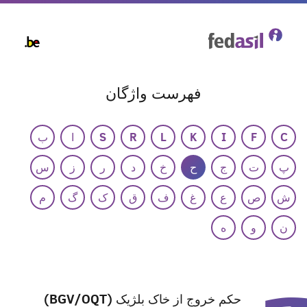
Skip
to
main
content
فهرست واژگان
C
F
I
K
L
R
S
ا
ب
پ
ت
ج
ح
خ
د
ر
ز
س
ش
ص
ع
غ
ف
ق
ک
گ
م
ن
و
ه
حکم خروج از خاک بلژیک (BGV/OQT)