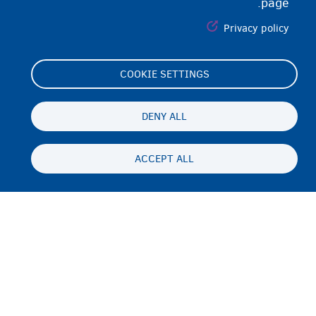
page.
Privacy policy
COOKIE SETTINGS
Footer
Cookie Settings
(menu)
Cookies statement
DENY ALL
Accessibility statement
ACCEPT ALL
حریم شخصی و رفع مسئولیت
Persistent
FA
footer
Disclaimer
menu
تماس
Fedasil info, all rights reserved © 2026 - made by
Nascom